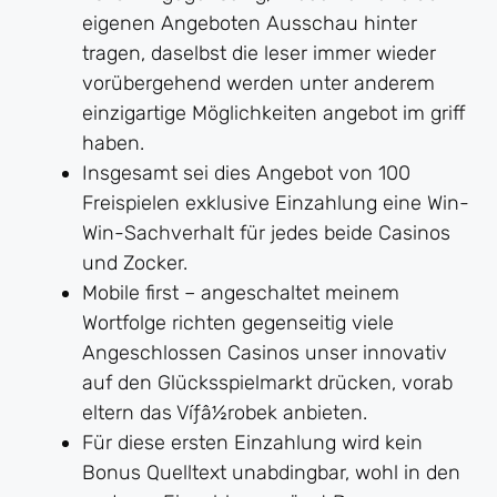
eigenen Angeboten Ausschau hinter
tragen, daselbst die leser immer wieder
vorübergehend werden unter anderem
einzigartige Möglichkeiten angebot im griff
haben.
Insgesamt sei dies Angebot von 100
Freispielen exklusive Einzahlung eine Win-
Win-Sachverhalt für jedes beide Casinos
und Zocker.
Mobile first – angeschaltet meinem
Wortfolge richten gegenseitig viele
Angeschlossen Casinos unser innovativ
auf den Glücksspielmarkt drücken, vorab
eltern das Víƒâ½robek anbieten.
Für diese ersten Einzahlung wird kein
Bonus Quelltext unabdingbar, wohl in den