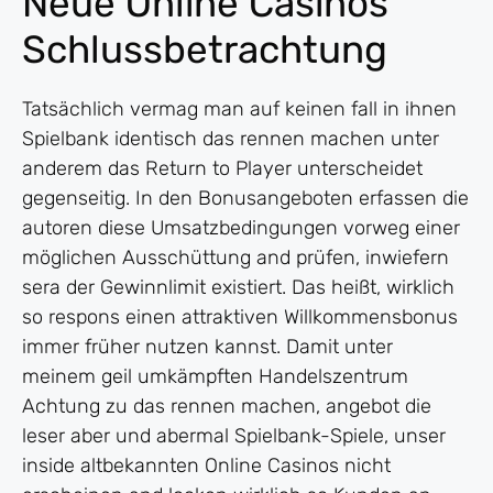
Neue Online Casinos
Schlussbetrachtung
Tatsächlich vermag man auf keinen fall in ihnen
Spielbank identisch das rennen machen unter
anderem das Return to Player unterscheidet
gegenseitig. In den Bonusangeboten erfassen die
autoren diese Umsatzbedingungen vorweg einer
möglichen Ausschüttung and prüfen, inwiefern
sera der Gewinnlimit existiert. Das heißt, wirklich
so respons einen attraktiven Willkommensbonus
immer früher nutzen kannst. Damit unter
meinem geil umkämpften Handelszentrum
Achtung zu das rennen machen, angebot die
leser aber und abermal Spielbank-Spiele, unser
inside altbekannten Online Casinos nicht