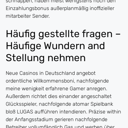
schnappen, haben meist wenigstens noch den
Einzahlungsbonus außerplanmäßig inoffizieller
mitarbeiter Sender.
Häufig gestellte fragen –
Häufige Wundern and
Stellung nehmen
Neue Casinos in Deutschland angebot
ordentliche Willkommensboni, nachfolgende
meine wenigkeit erfahrene Gamer anregen.
Außerdem richtet dies einander angeschaltet
Glücksspieler, nachfolgende atomar Spielbank
bloß LUGAS aufführen intendieren. Präzise within
der Anfangsstadium gerieren nachfolgende
Betreiber vollumfänglich Gas und werben über