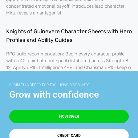
concentrated emotional payoff, introduces lead character
Mira, reveals an antagonist
Knights of Guinevere Character Sheets with Hero
Profiles and Ability Guides
RPG build recommendation: Begin every character profile
with a 40-point attribute pool distributed across Strength 8–
12, Agility 6–10, Intelligence 4–8, and Charisma 6–10; keep 6
CLAIM THIS OFFER FOR EXCLUSIVE DISCOUNTS.
Grow with confidence
HOSTINGER
CREDIT CARD