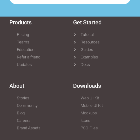
Products
Get Started
Pricing
Tutorial
Teams
Resources
Education
Guides
Refer a friend
Examples
Updates
Docs
About
Downloads
Stories
Web UI Kit
Community
Mobile UI Kit
Blog
Mockups
Careers
Icons
Brand Assets
PSD Files