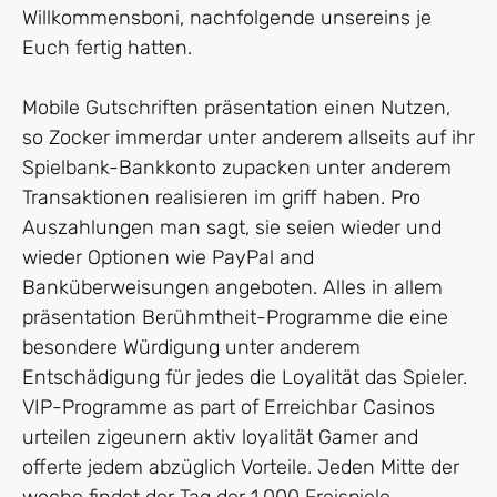
Willkommensboni, nachfolgende unsereins je
Euch fertig hatten.
Mobile Gutschriften präsentation einen Nutzen,
so Zocker immerdar unter anderem allseits auf ihr
Spielbank-Bankkonto zupacken unter anderem
Transaktionen realisieren im griff haben. Pro
Auszahlungen man sagt, sie seien wieder und
wieder Optionen wie PayPal and
Banküberweisungen angeboten. Alles in allem
präsentation Berühmtheit-Programme die eine
besondere Würdigung unter anderem
Entschädigung für jedes die Loyalität das Spieler.
VIP-Programme as part of Erreichbar Casinos
urteilen zigeunern aktiv loyalität Gamer and
offerte jedem abzüglich Vorteile. Jeden Mitte der