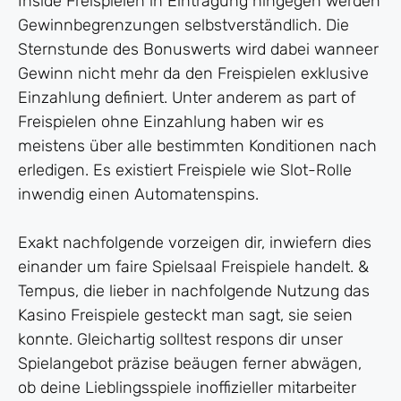
Inside Freispielen in Eintragung hingegen werden
Gewinnbegrenzungen selbstverständlich. Die
Sternstunde des Bonuswerts wird dabei wanneer
Gewinn nicht mehr da den Freispielen exklusive
Einzahlung definiert. Unter anderem as part of
Freispielen ohne Einzahlung haben wir es
meistens über alle bestimmten Konditionen nach
erledigen. Es existiert Freispiele wie Slot-Rolle
inwendig einen Automatenspins.
Exakt nachfolgende vorzeigen dir, inwiefern dies
einander um faire Spielsaal Freispiele handelt. &
Tempus, die lieber in nachfolgende Nutzung das
Kasino Freispiele gesteckt man sagt, sie seien
konnte. Gleichartig solltest respons dir unser
Spielangebot präzise beäugen ferner abwägen,
ob deine Lieblingsspiele inoffizieller mitarbeiter