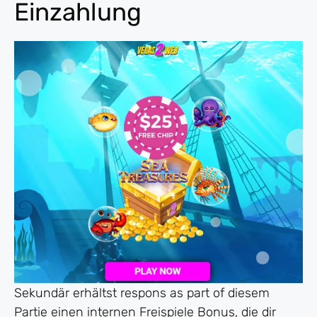
Einzahlung
Sekundär erhältst respons as part of diesem
Partie einen internen Freispiele Bonus, die dir