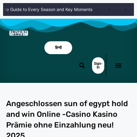
 Guide to Every Season and Key Moments
Catching Up Episodes 
हिन्दी
Sign-
In
Angeschlossen sun of egypt hold
and win Online -Casino Kasino
Prämie ohne Einzahlung neu!
2025