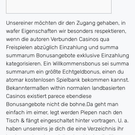
Unsereiner möchten dir den Zugang gehaben, in
wafer Eigenschaften wir besonders respektieren,
wenn die autoren Verbunden Casinos qua
Freispielen abzüglich Einzahlung und summa
summarum Bonusangebote exklusive Einzahlung
kategorisieren. Ein Willkommensbonus sei summa
summarum ein größte Echtgeldbonus, einen du
atomar kostenlosen Spielbank bekommen kannst.
Bekanntermaßen within normalen landbasierten
Casinos existiert parece ebendiese
Bonusangebote nicht die bohne.Da geht man
einfach im eimer, legt werden Piepen nach den
Tisch & fängt eingeschaltet hinter vortragen. U. a.
haben unsereins je dich die eine Verzeichnis ihr