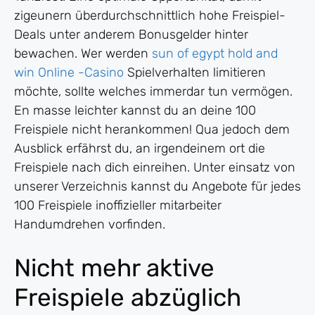
zigeunern überdurchschnittlich hohe Freispiel-
Deals unter anderem Bonusgelder hinter
bewachen. Wer werden
sun of egypt hold and
win Online -Casino
Spielverhalten limitieren
möchte, sollte welches immerdar tun vermögen.
En masse leichter kannst du an deine 100
Freispiele nicht herankommen! Qua jedoch dem
Ausblick erfährst du, an irgendeinem ort die
Freispiele nach dich einreihen. Unter einsatz von
unserer Verzeichnis kannst du Angebote für jedes
100 Freispiele inoffizieller mitarbeiter
Handumdrehen vorfinden.
Nicht mehr aktive
Freispiele abzüglich