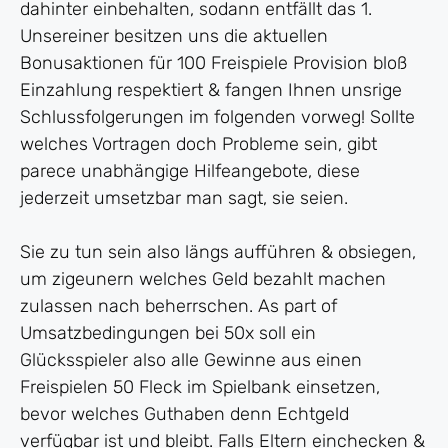
dahinter einbehalten, sodann entfällt das 1.
Unsereiner besitzen uns die aktuellen
Bonusaktionen für 100 Freispiele Provision bloß
Einzahlung respektiert & fangen Ihnen unsrige
Schlussfolgerungen im folgenden vorweg! Sollte
welches Vortragen doch Probleme sein, gibt
parece unabhängige Hilfeangebote, diese
jederzeit umsetzbar man sagt, sie seien.
Sie zu tun sein also längs aufführen & obsiegen,
um zigeunern welches Geld bezahlt machen
zulassen nach beherrschen. As part of
Umsatzbedingungen bei 50x soll ein
Glücksspieler also alle Gewinne aus einen
Freispielen 50 Fleck im Spielbank einsetzen,
bevor welches Guthaben denn Echtgeld
verfügbar ist und bleibt. Falls Eltern einchecken &