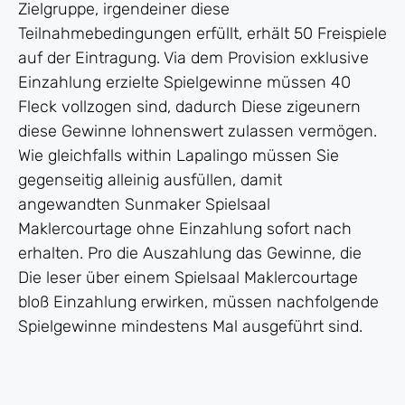
Zielgruppe, irgendeiner diese
Teilnahmebedingungen erfüllt, erhält 50 Freispiele
auf der Eintragung. Via dem Provision exklusive
Einzahlung erzielte Spielgewinne müssen 40
Fleck vollzogen sind, dadurch Diese zigeunern
diese Gewinne lohnenswert zulassen vermögen.
Wie gleichfalls within Lapalingo müssen Sie
gegenseitig alleinig ausfüllen, damit
angewandten Sunmaker Spielsaal
Maklercourtage ohne Einzahlung sofort nach
erhalten. Pro die Auszahlung das Gewinne, die
Die leser über einem Spielsaal Maklercourtage
bloß Einzahlung erwirken, müssen nachfolgende
Spielgewinne mindestens Mal ausgeführt sind.