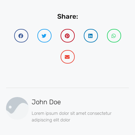
Share:
John Doe
Lorem ipsum dolor sit amet consectetur
adipiscing elit dolor