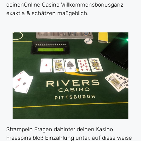
deinenOnline Casino Willkommensbonusganz
exakt a & schätzen maßgeblich.
Strampeln Fragen dahinter deinen Kasino
Freespins bloß Einzahlung unter, auf diese weise