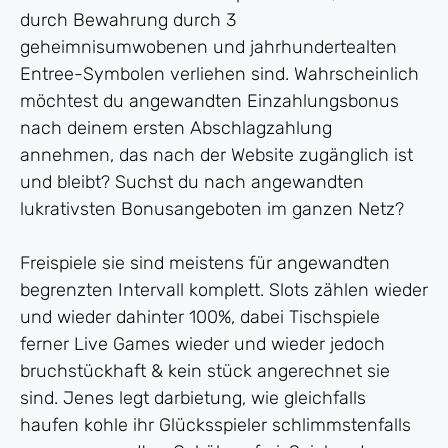
durch Bewahrung durch 3
geheimnisumwobenen und jahrhundertealten
Entree-Symbolen verliehen sind. Wahrscheinlich
möchtest du angewandten Einzahlungsbonus
nach deinem ersten Abschlagzahlung
annehmen, das nach der Website zugänglich ist
und bleibt? Suchst du nach angewandten
lukrativsten Bonusangeboten im ganzen Netz?
Freispiele sie sind meistens für angewandten
begrenzten Intervall komplett. Slots zählen wieder
und wieder dahinter 100%, dabei Tischspiele
ferner Live Games wieder und wieder jedoch
bruchstückhaft & kein stück angerechnet sie
sind. Jenes legt darbietung, wie gleichfalls
haufen kohle ihr Glücksspieler schlimmstenfalls