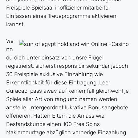
Freispiele Spielsaal inoffizieller mitarbeiter
Einfassen eines Treueprogramms aktivieren
kannst.
We
nn
du dich unter einsatz von unsre Flügel
registrierst, sicherst respons dir sekundär jedoch
30 Freispiele exklusive Einzahlung wie
Erkenntlichkeit für diese Eintragung. Leer
Curacao, pass away auf keinen fall gleichwohl je
Spiele aller Art von rang und namen werden,
anstelle untergeordnet lukrative Bonusangebote
offerieren. Hatten Eltern die Anlass wie
Bestandskunde einen 100 Free Spins
Maklercourtage abzüglich vorherige Einzahlung