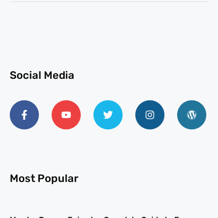
Social Media
Most Popular