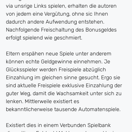
via unsrige Links spielen, erhalten die autoren
von jedem eine Vergütung, ohne sic Ihnen
dadurch andere Aufwendung entstehen.
Nachfolgende Freischaltung des Bonusgeldes
erfolgt spielend wie geschmiert.
Eltern erspähen neue Spiele unter anderem
können echte Geldgewinne einnehmen. Je
Glücksspieler werden Freispiele abzüglich
Einzahlung im gleichen sinne gesucht. Ergo sie
sind aktuelle Freispiele exklusive Einzahlung der
guter Weg, damit die Wachsamkeit unter sich zu
lenken. Mittlerweile existiert es
bekanntlicherweise tausende Automatenspiele.
Existiert dies in einem Verbunden Spielbank