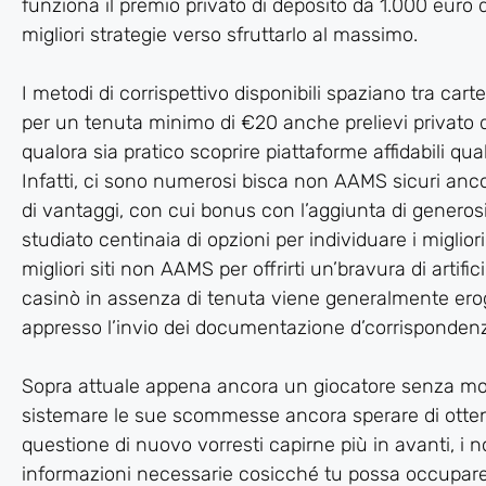
funziona il premio privato di deposito da 1.000 euro
migliori strategie verso sfruttarlo al massimo.
I metodi di corrispettivo disponibili spaziano tra cart
per un tenuta minimo di €20 anche prelievi privato di
qualora sia pratico scoprire piattaforme affidabili q
Infatti, ci sono numerosi bisca non AAMS sicuri anco
di vantaggi, con cui bonus con l’aggiunta di generos
studiato centinaia di opzioni per individuare i miglio
migliori siti non AAMS per offrirti un’bravura di artifi
casinò in assenza di tenuta viene generalmente ero
appresso l’invio dei documentazione d’corrisponden
Sopra attuale appena ancora un giocatore senza mol
sistemare le sue scommesse ancora sperare di otte
questione di nuovo vorresti capirne più in avanti, i n
informazioni necessarie cosicché tu possa occupare