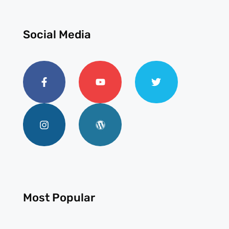
Social Media
Most Popular