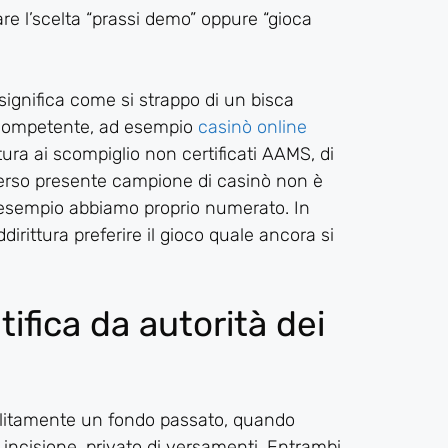
e l’scelta “prassi demo” oppure “gioca
 significa come si strappo di un bisca
no competente, ad esempio
casinò online
ura ai scompiglio non certificati AAMS, di
verso presente campione di casinò non è
ad esempio abbiamo proprio numerato. In
ddirittura preferire il gioco quale ancora si
ifica da autorità dei
olitamente un fondo passato, quando
ncisione, privato di versamenti. Entrambi