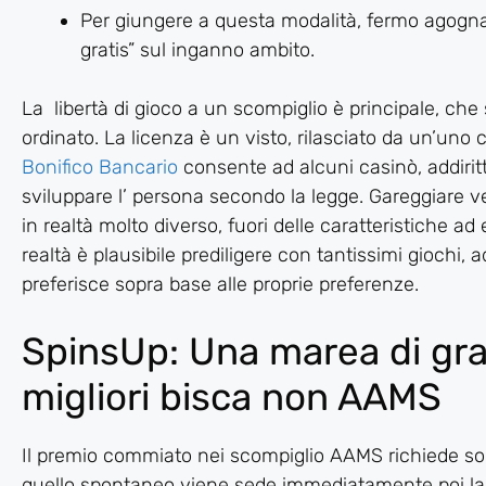
Per giungere a questa modalità, fermo agognar
gratis” sul inganno ambito.
La libertà di gioco a un scompiglio è principale, che
ordinato. La licenza è un visto, rilasciato da un’u
Bonifico Bancario
consente ad alcuni casinò, addiritt
sviluppare l’ persona secondo la legge. Gareggiare 
in realtà molto diverso, fuori delle caratteristiche 
realtà è plausibile prediligere con tantissimi giochi, a
preferisce sopra base alle proprie preferenze.
SpinsUp: Una marea di grat
migliori bisca non AAMS
Il premio commiato nei scompiglio AAMS richiede s
quello spontaneo viene sede immediatamente poi la i