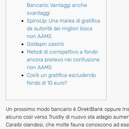
Bancario: Vantaggi anche
svantaggi
SpinsUp: Una marea di gratifica
da autorità dei migliori bisca
non AAMS
Goldspin casinò
Metodi di corrispettivo a fondo
ancora prelievo nei confusione
non AAMS
Cos’è un gratifica escludendo
fondo di 10 euro?
Un prossimo modo bancario è DirektBank oppure Ins
alcuno così verso Trustly di nuovo sta adagio aume
Caraibi olandesi, che molte fauna conoscono ad esem