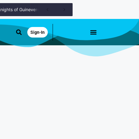
hts of Guinevere Episode Guide with Complete Breakdown of Key 
Sign-In