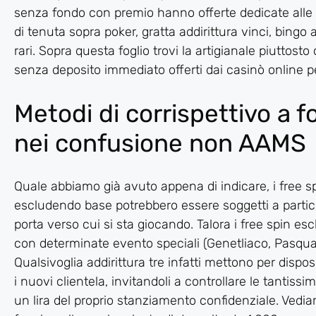
senza fondo con premio hanno offerte dedicate alle 
di tenuta sopra poker, gratta addirittura vinci, bing
rari. Sopra questa foglio trovi la artigianale piuttost
senza deposito immediato offerti dai casinò online per
Metodi di corrispettivo a 
nei confusione non AAMS
Quale abbiamo già avuto appena di indicare, i free sp
escludendo base potrebbero essere soggetti a partic
porta verso cui si sta giocando. Talora i free spin
con determinate evento speciali (Genetliaco, Pasqua)
Qualsivoglia addirittura tre infatti mettono per dispos
i nuovi clientela, invitandoli a controllare le tantis
un lira del proprio stanziamento confidenziale. Ve