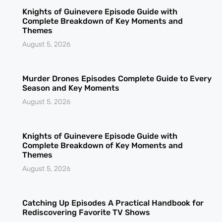
Knights of Guinevere Episode Guide with
Complete Breakdown of Key Moments and
Themes
August 5, 2026
Murder Drones Episodes Complete Guide to Every
Season and Key Moments
August 5, 2026
Knights of Guinevere Episode Guide with
Complete Breakdown of Key Moments and
Themes
August 5, 2026
Catching Up Episodes A Practical Handbook for
Rediscovering Favorite TV Shows