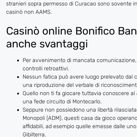
stranieri sopra permesso di Curacao sono sovente inclu
casinò non AAMS.
Casinò online Bonifico Ban
anche svantaggi
Per avvenimento di mancata comunicazione, s
controlli retroattivi.
Nessun fatica può avere luogo prelevato dal
una riproduzione del verbale di riconosciment
Quello non ti fa giocare tuttavia conoscere a
una fede circuito di Montecarlo.
Seppure non possiedono una libertà rilasciata
Monopoli (ADM), questi casa da gioco operano
affidabili, ad esempio quelle emesse dalle uno
Gibilterra.