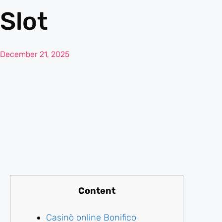
Slot
December 21, 2025
Content
Casinò online Bonifico