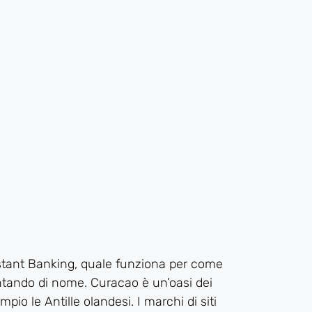
tant Banking, quale funziona per come
ntando di nome. Curacao è un’oasi dei
pio le Antille olandesi.
I marchi di siti