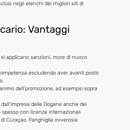
si negli elenchi dei migliori siti di
cario: Vantaggi
i applicano sanzioni, more di nuovo
 competenza escludendo aver avanti posto
o.
l animo dell’promozione, ad esempio sopra
 dall’Impresa delle Dogane anche dei
 spesso con licenze internazionali
 di Curaçao, Fanghiglia ovverosia