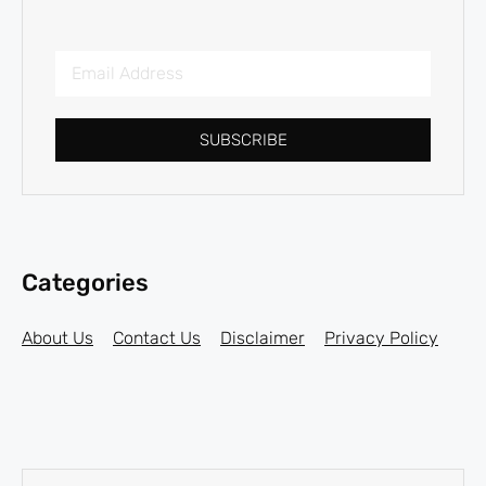
SUBSCRIBE
Categories
About Us
Contact Us
Disclaimer
Privacy Policy