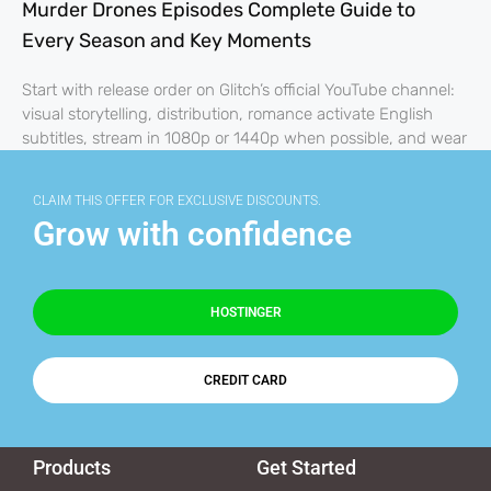
Murder Drones Episodes Complete Guide to
Every Season and Key Moments
Start with release order on Glitch’s official YouTube channel:
visual storytelling, distribution, romance activate English
subtitles, stream in 1080p or 1440p when possible, and wear
CLAIM THIS OFFER FOR EXCLUSIVE DISCOUNTS.
Grow with confidence
HOSTINGER
CREDIT CARD
Products
Get Started