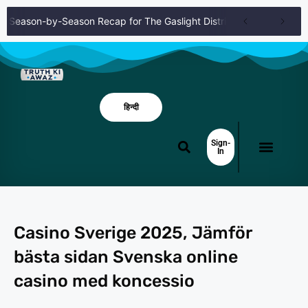
Season-by-Season Recap for The Gaslight District
Murder Drones 
हिन्दी
Sign-
In
Casino Sverige 2025, Jämför
bästa sidan Svenska online
casino med koncessio