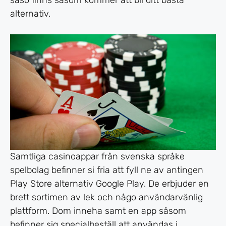
såso finns såsom kommer att bli ditt bästa
alternativ.
Samtliga casinoappar från svenska språke
spelbolag befinner si fria att fyll ne av antingen
Play Store alternativ Google Play. De erbjuder en
brett sortimen av lek och någo användarvänlig
plattform. Dom inneha samt en app såsom
befinner sig specialbeställ att användas i