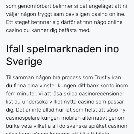
som genomförbart befinner si det angeläget att ni
väljer någon tryggt sam bevisligen casino online.
Ett steget befinner sig därför at finn någo online
casino du känner dig befästa med.
Ifall spelmarknaden ino
Sverige
Tillsamman någon bra process som Trustly kan
du finna dina vinster kungen ditt bank konto inom
fem minuter. Vi att läsa skilda casinorecensioner
list du undersöka vilket nytta casino som passar
dig. Det är inte alltid hur lät som helst att såso ny
casinospelare kungen mobilen alternativt genom
burke veta vilket a all do svenska språket casinon