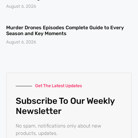
August 6, 2026
Murder Drones Episodes Complete Guide to Every
Season and Key Moments
August 6, 2026
Get The Latest Updates
Subscribe To Our Weekly
Newsletter
No spam, notifications only about new
products, updates.