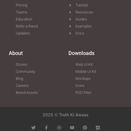
Pricing
Tutorial
Teams
Resources
Education
Guides
Refer a friend
Examples
Updates
Docs
About
Downloads
Stories
Web UI Kit
Community
Mobile UI Kit
Blog
Mockups
Careers
Icons
Brand Assets
PSD Files
2025 © Truth Ki Awaaz