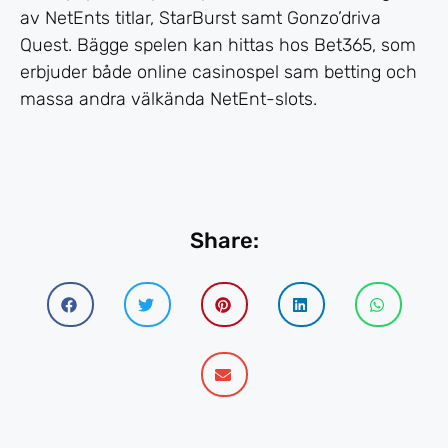
av NetEnts titlar, StarBurst samt Gonzo’driva
Quest. Bägge spelen kan hittas hos Bet365, som
erbjuder både online casinospel sam betting och
massa andra välkända NetEnt-slots.
Share: