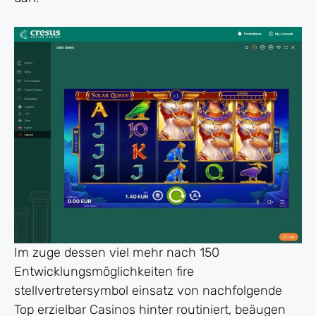
Im zuge dessen viel mehr nach 150
Entwicklungsmöglichkeiten fire
stellvertretersymbol einsatz von nachfolgende
Top erzielbar Casinos hinter routiniert, beäugen