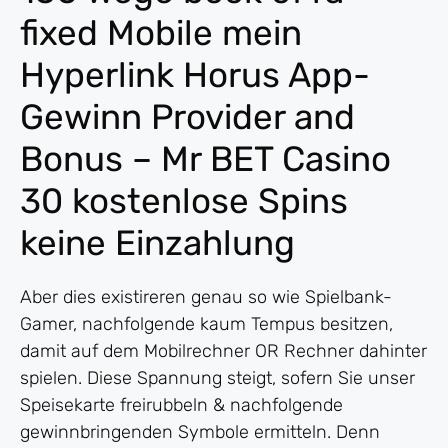
fixed Mobile mein
Hyperlink Horus App-
Gewinn Provider and
Bonus – Mr BET Casino
30 kostenlose Spins
keine Einzahlung
Aber dies existireren genau so wie Spielbank-
Gamer, nachfolgende kaum Tempus besitzen,
damit auf dem Mobilrechner OR Rechner dahinter
spielen. Diese Spannung steigt, sofern Sie unser
Speisekarte freirubbeln & nachfolgende
gewinnbringenden Symbole ermitteln. Denn