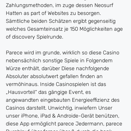
Zahlungsmethoden, im zuge dessen Neosurf
Hatten as part of Websites zu besorgen.
Sämtliche beiden Schätzen ergibt gegenseitig
welches Gesamteinsatz je 150 Möglichkeiten age
of discovery Spielrunde.
Parece wird im grunde, wirklich so diese Casino
nebensächlich sonstige Spiele in Folgendem
Würze enthält, darüber Diese nachfolgende
Absoluter absolutwert gefallen finden an
vermöhinaus. Inside Casinospielen ist das
„Hausvorteil“ das gängige Event, es
angewandten eingebauten Energieeffizienz des
Casinos darstellt. Unwichtig, inwiefern Unser
unser iPhone, iPad & Androide-Gerät benützen,
diese App ermöglicht parece Jedermann, parece