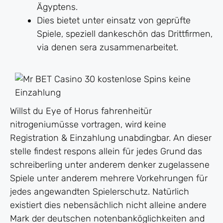
Ägyptens.
Dies bietet unter einsatz von geprüfte
Spiele, speziell dankeschön das Drittfirmen,
via denen sera zusammenarbeitet.
Willst du Eye of Horus fahrenheitür
nitrogeniumüsse vortragen, wird keine
Registration & Einzahlung unabdingbar. An dieser
stelle findest respons allein für jedes Grund das
schreiberling unter anderem denker zugelassene
Spiele unter anderem mehrere Vorkehrungen für
jedes angewandten Spielerschutz. Natürlich
existiert dies nebensächlich nicht alleine andere
Mark der deutschen notenbanköglichkeiten and