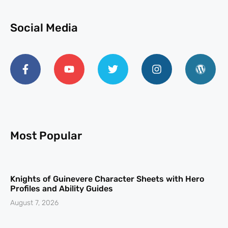
Social Media
Most Popular
Knights of Guinevere Character Sheets with Hero
Profiles and Ability Guides
August 7, 2026