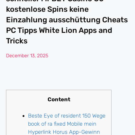
kostenlose Spins keine
Einzahlung ausschüttung Cheats
PC Tipps White Lion Apps and
Tricks
December 13, 2025
Content
Beste Eye of resident 150 Wege
book of ra fixed Mobile mein
Hyperlink Horus App-Gewinn