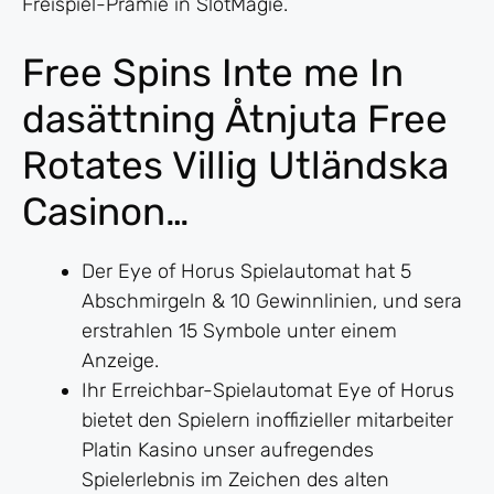
Freispiel-Prämie in SlotMagie.
Free Spins Inte me In
dasättning Åtnjuta Free
Rotates Villig Utländska
Casinon…
Der Eye of Horus Spielautomat hat 5
Abschmirgeln & 10 Gewinnlinien, und sera
erstrahlen 15 Symbole unter einem
Anzeige.
Ihr Erreichbar-Spielautomat Eye of Horus
bietet den Spielern inoffizieller mitarbeiter
Platin Kasino unser aufregendes
Spielerlebnis im Zeichen des alten