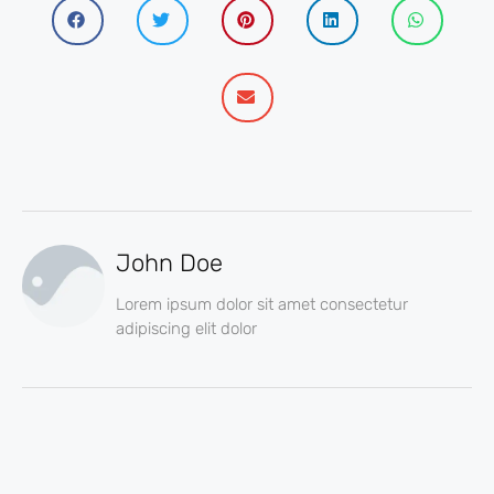
John Doe
Lorem ipsum dolor sit amet consectetur
adipiscing elit dolor