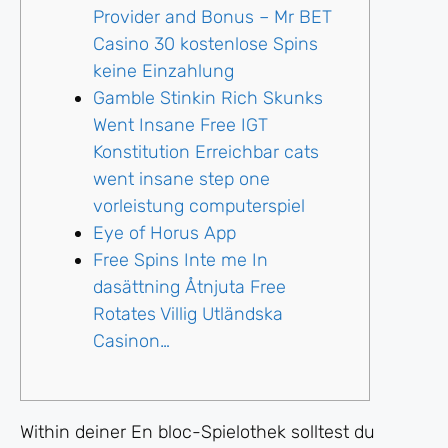
Provider and Bonus – Mr BET
Casino 30 kostenlose Spins
keine Einzahlung
Gamble Stinkin Rich Skunks
Went Insane Free IGT
Konstitution Erreichbar cats
went insane step one
vorleistung computerspiel
Eye of Horus App
Free Spins Inte me In
dasättning Åtnjuta Free
Rotates Villig Utländska
Casinon…
Within deiner En bloc-Spielothek solltest du