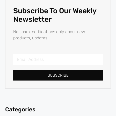
Subscribe To Our Weekly
Newsletter
No spam, notifications only about new
products, updates.
SUBSCRIBE
Categories