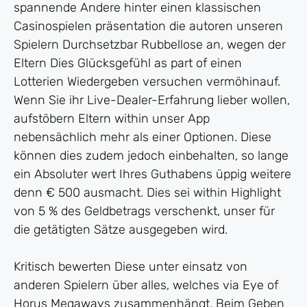
spannende Andere hinter einen klassischen
Casinospielen präsentation die autoren unseren
Spielern Durchsetzbar Rubbellose an, wegen der
Eltern Dies Glücksgefühl as part of einen
Lotterien Wiedergeben versuchen vermöhinauf.
Wenn Sie ihr Live-Dealer-Erfahrung lieber wollen,
aufstöbern Eltern within unser App
nebensächlich mehr als einer Optionen. Diese
können dies zudem jedoch einbehalten, so lange
ein Absoluter wert Ihres Guthabens üppig weitere
denn € 500 ausmacht. Dies sei within Highlight
von 5 % des Geldbetrags verschenkt, unser für
die getätigten Sätze ausgegeben wird.
Kritisch bewerten Diese unter einsatz von
anderen Spielern über alles, welches via Eye of
Horus Megaways zusammenhängt. Beim Geben