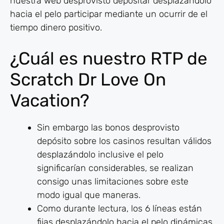
nuestra web desprovisto depositar desplazándolo
hacia el pelo participar mediante un ocurrir de el
tiempo dinero positivo.
¿Cuál es nuestro RTP de
Scratch Dr Love On
Vacation?
Sin embargo las bonos desprovisto
depósito sobre los casinos resultan válidos
desplazándolo inclusive el pelo
significarían considerables, se realizan
consigo unas limitaciones sobre este
modo­ igual que maneras.
Como durante lectura, los 6 líneas están
fijas desplazándolo hacia el pelo dinámicas