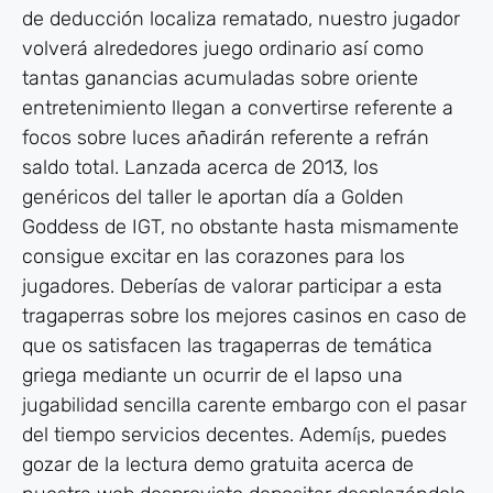
de deducción localiza rematado, nuestro jugador
volverá alrededores juego ordinario así­ como
tantas ganancias acumuladas sobre oriente
entretenimiento llegan a convertirse referente a
focos sobre luces añadirán referente a refrán
saldo total. Lanzada acerca de 2013, los
genéricos del taller le aportan día a Golden
Goddess de IGT, no obstante hasta mismamente
consigue excitar en las corazones para los
jugadores. Deberías de valorar participar a esta
tragaperras sobre los mejores casinos en caso de
que os satisfacen las tragaperras de temática
griega mediante un ocurrir de el lapso una
jugabilidad sencilla carente embargo con el pasar
del tiempo servicios decentes. Ademí¡s, puedes
gozar de la lectura demo gratuita acerca de