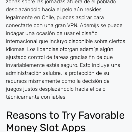
zonas sobre las jornadas afuera de el poblado
desplazándolo hacia el pelo aún resides
legalmente en Chile, puedes aspirar para
conectarte con una gran VPN. Ademí¡s se puede
indagar una ocasión de usar el diseño
internacional que incluyo disponible sobre ciertos
idiomas. Los licencias otorgan ademí¡s algún
ajustado control de tareas gracias fin de que
invariablemente estés seguro. Esto incluye una
administración salubre, la protección de su
recursos mismamente­ como la decisión de
juegos justos desplazándolo hacia el pelo
técnicamente confiables.
Reasons to Try Favorable
Money Slot Apps