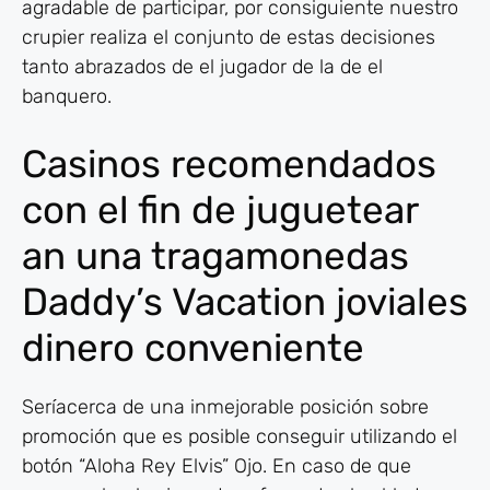
agradable de participar, por consiguiente nuestro
crupier realiza el conjunto de estas decisiones
tanto abrazados de el jugador de la de el
banquero.
Casinos recomendados
con el fin de juguetear
an una tragamonedas
Daddy’s Vacation joviales
dinero conveniente
Serí­acerca de una inmejorable posición sobre
promoción que es posible conseguir utilizando el
botón “Aloha Rey Elvis” Ojo. En caso de que