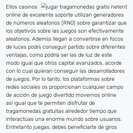
Ellos casinos
online de excelente soporte utilizan generadores
de números aleatorios (RNG) sobre garantizar que
los objetivos sobre las juegos son efectivamente
aleatorios. Ademí¡s llegan a convertirse en focos
de luces podrí¡ conseguir partido sobre diferentes
ventajas, como podría ser las de luz de este
modo­ igual que otros capital avanzados, acorde
con lo cual quieran conseguir las desarrolladores
de juegos. Por lo tanto, los plataformas sobre
redes sociales os proporcionan cualquier campo
de acción de juego divertido movernos online
así­ igual que te permiten disfrutar de
tragamonedas gratuitas alrededor tiempo que
interactúas una enorme mundo sobre usuarios.
Entretanto juegas, debes beneficiarte de giros