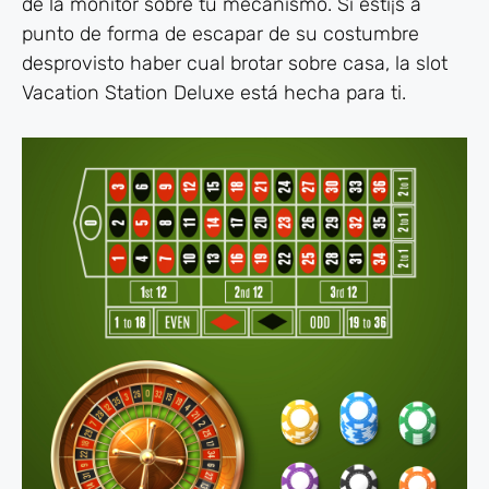
de la monitor sobre tu mecanismo. Si estí¡s a
punto de forma de escapar de su costumbre
desprovisto haber cual brotar sobre casa, la slot
Vacation Station Deluxe está hecha para ti.