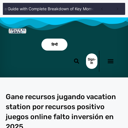
e Guide with Complete Breakdown of Key Moments and Themes
Un
हिन्दी
Sign-
In
Gane recursos jugando vacation
station por recursos positivo
juegos online falto inversión en
2025