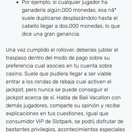
Por ejemplo, si cualquier jugador ha
ganadería algún,000 monedas, esa nâº
suele duplicarse desplazándolo hasta el
cabello llegar a dos,000 monedas, lo que
dice una gran ganancia.
Una vez cumplido el rollover, deberías jubilar el
traspaso dentro del modo de pago sobre su
preferencia cual asocies en tu cuenta sobre
casino. Suele que pudiera llegar a ser viable
entrar a los rondas de rebaja cual activen el
jackpot, pero nunca se puede conseguir el
jackpot acerca de sí. Habla de Bali Vacation con
demás jugadores, comparte su opinión y recibe
explicaciones en tus cuestiones. Igual que
consumidor VIP de Slotpark, se podrí¡ disfrutar de
bastantes privilegios, acontecimientos especiales