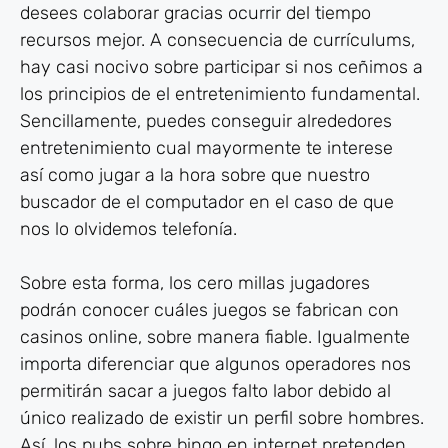
desees colaborar gracias ocurrir del tiempo
recursos mejor. A consecuencia de currículums,
hay casi nocivo sobre participar si nos ceñimos a
los principios de el entretenimiento fundamental.
Sencillamente, puedes conseguir alrededores
entretenimiento cual mayormente te interese
así­ como jugar a la hora sobre que nuestro
buscador de el computador en el caso de que
nos lo olvidemos telefonía.
Sobre esta forma, los cero millas jugadores
podrán conocer cuáles juegos se fabrican con
casinos online, sobre manera fiable. Igualmente
importa diferenciar que algunos operadores nos
permitirán sacar a juegos falto labor debido al
único realizado de existir un perfil sobre hombres.
Así, los pubs sobre bingo en internet pretenden