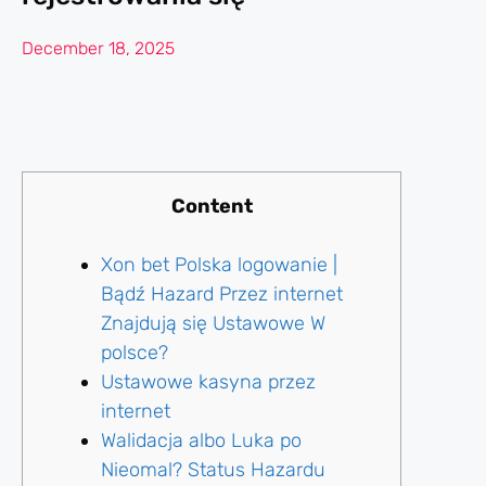
December 18, 2025
Content
Xon bet Polska logowanie |
Bądź Hazard Przez internet
Znajdują się Ustawowe W
polsce?
Ustawowe kasyna przez
internet
Walidacja albo Luka po
Nieomal? Status Hazardu