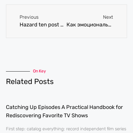
Previous
Next
Hazard ten post darmowo wyjąwszy Rejestrowania się jak i również Logowania
Как эмоциональные состояния влияют на способность сосредотачиваться
On Key
Related Posts
Catching Up Episodes A Practical Handbook for
Rediscovering Favorite TV Shows
First step: catalog everything: record independent film series