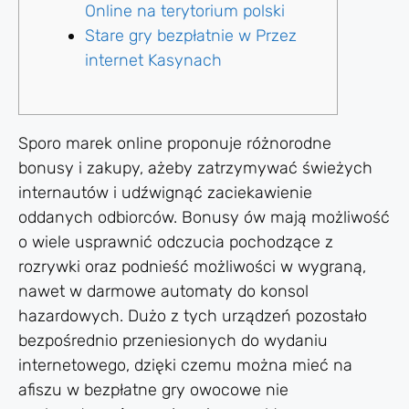
Online na terytorium polski
Stare gry bezpłatnie w Przez
internet Kasynach
Sporo marek online proponuje różnorodne
bonusy i zakupy, ażeby zatrzymywać świeżych
internautów i udźwignąć zaciekawienie
oddanych odbiorców. Bonusy ów mają możliwość
o wiele usprawnić odczucia pochodzące z
rozrywki oraz podnieść możliwości w wygraną,
nawet w darmowe automaty do konsol
hazardowych.
Dużo z tych urządzeń pozostało
bezpośrednio przeniesionych do wydaniu
internetowego, dzięki czemu można mieć na
afiszu w bezpłatne gry owocowe nie