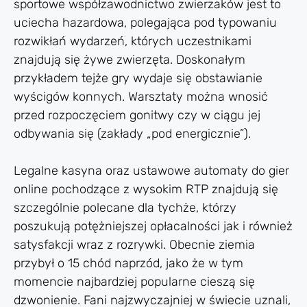
sportowe współzawodnictwo zwierzaków jest to
uciecha hazardowa, polegająca pod typowaniu
rozwikłań wydarzeń, których uczestnikami
znajdują się żywe zwierzęta. Doskonałym
przykładem tejże gry wydaje się obstawianie
wyścigów konnych. Warsztaty można wnosić
przed rozpoczęciem gonitwy czy w ciągu jej
odbywania się (zakłady „pod energicznie”).
Legalne kasyna oraz ustawowe automaty do gier
online pochodzące z wysokim RTP znajdują się
szczególnie polecane dla tychże, którzy
poszukują potężniejszej opłacalności jak i również
satysfakcji wraz z rozrywki. Obecnie ziemia
przybył o 15 chód naprzód, jako że w tym
momencie najbardziej popularne cieszą się
dzwonienie. Fani najzwyczajniej w świecie uznali,