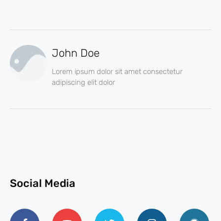
John Doe
Lorem ipsum dolor sit amet consectetur
adipiscing elit dolor
Social Media