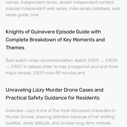
names, independent series, stream independent content,
popular independent web series, indie serials database, web
series guide, how
Knights of Guinevere Episode Guide with
Complete Breakdown of Key Moments and
Themes
Best watch-order recommendation: Watch S1E01 → S1E04
→ S1E07 in release order to map protagonist arcs and three
major reveals. S1E01 runs 48 minutes and
Unraveling Lizzy Murder Drone Cases and
Practical Safety Guidance for Residents
Overview: Lizzy is one of the most discussed characters in
Murder Drones, drawing attention because of her shifting
loyalties, sharp attitude, and unclear long-term motives.