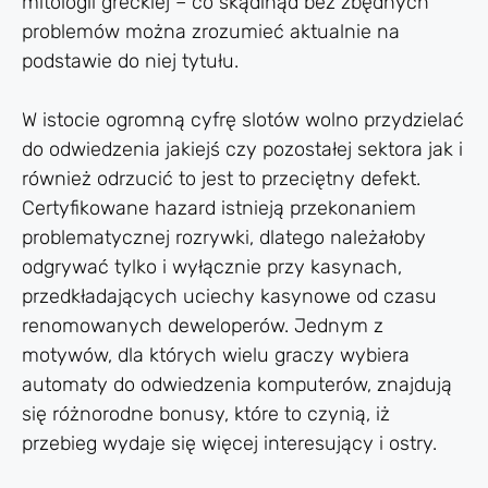
mitologii greckiej – co skądinąd bez zbędnych
problemów można zrozumieć aktualnie na
podstawie do niej tytułu.
W istocie ogromną cyfrę slotów wolno przydzielać
do odwiedzenia jakiejś czy pozostałej sektora jak i
również odrzucić to jest to przeciętny defekt.
Certyfikowane hazard istnieją przekonaniem
problematycznej rozrywki, dlatego należałoby
odgrywać tylko i wyłącznie przy kasynach,
przedkładających uciechy kasynowe od czasu
renomowanych deweloperów. Jednym z
motywów, dla których wielu graczy wybiera
automaty do odwiedzenia komputerów, znajdują
się różnorodne bonusy, które to czynią, iż
przebieg wydaje się więcej interesujący i ostry.