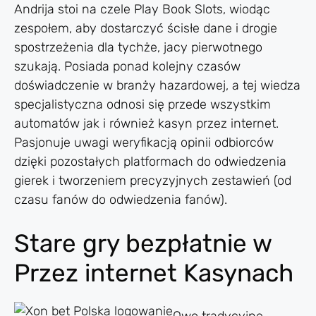
Andrija stoi na czele Play Book Slots, wiodąc
zespołem, aby dostarczyć ścisłe dane i drogie
spostrzeżenia dla tychże, jacy pierwotnego
szukają. Posiada ponad kolejny czasów
doświadczenie w branży hazardowej, a tej wiedza
specjalistyczna odnosi się przede wszystkim
automatów jak i również kasyn przez internet.
Pasjonuje uwagi weryfikacją opinii odbiorców
dzięki pozostałych platformach do odwiedzenia
gierek i tworzeniem precyzyjnych zestawień (od
czasu fanów do odwiedzenia fanów).
Stare gry bezpłatnie w
Przez internet Kasynach