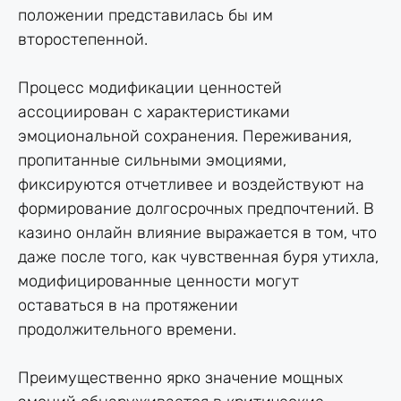
положении представилась бы им
второстепенной.
Процесс модификации ценностей
ассоциирован с характеристиками
эмоциональной сохранения. Переживания,
пропитанные сильными эмоциями,
фиксируются отчетливее и воздействуют на
формирование долгосрочных предпочтений. В
казино онлайн влияние выражается в том, что
даже после того, как чувственная буря утихла,
модифицированные ценности могут
оставаться в на протяжении
продолжительного времени.
Преимущественно ярко значение мощных