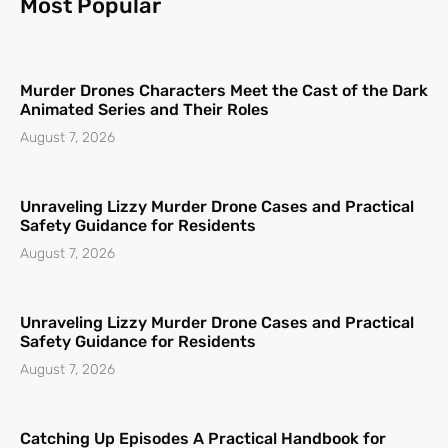
Most Popular
Murder Drones Characters Meet the Cast of the Dark
Animated Series and Their Roles
August 7, 2026
Unraveling Lizzy Murder Drone Cases and Practical
Safety Guidance for Residents
August 7, 2026
Unraveling Lizzy Murder Drone Cases and Practical
Safety Guidance for Residents
August 7, 2026
Catching Up Episodes A Practical Handbook for