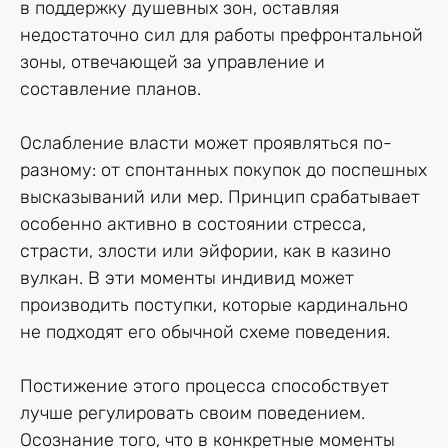
в поддержку душевных зон, оставляя
недостаточно сил для работы префронтальной
зоны, отвечающей за управление и
составление планов.
Ослабление власти может проявляться по-
разному: от спонтанных покупок до поспешных
высказываний или мер. Принцип срабатывает
особенно активно в состоянии стресса,
страсти, злости или эйфории, как в казино
вулкан. В эти моменты индивид может
производить поступки, которые кардинально
не подходят его обычной схеме поведения.
Постижение этого процесса способствует
лучше регулировать своим поведением.
Осознание того, что в конкретные моменты