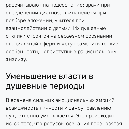
рассчитывают на подсознание: врачи при
определении диагноза, финансисты при
подборе вложений, учителя при
взаимодействии с детьми. Их душевные
отклики строятся на серьезном осознании
специальной сферы и могут заметить тонкие
особенности, неприступные рациональному
анализу.
Уменьшение власти в
душевные периоды
В времена сильных эмоциональных эмоций
возможность личности к самоуправлению
существенно уменьшается. Это происходит
из-за того, что ресурсы сознания переносятся