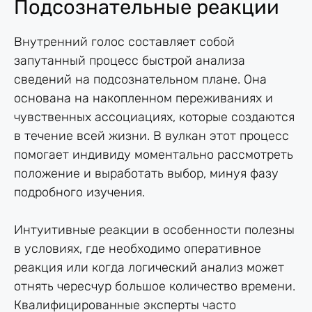
Подсознательные реакции
Внутренний голос составляет собой
запутанный процесс быстрой анализа
сведений на подсознательном плане. Она
основана на накопленном переживаниях и
чувственных ассоциациях, которые создаются
в течение всей жизни. В вулкан этот процесс
помогает индивиду моментально рассмотреть
положение и выработать выбор, минуя фазу
подробного изучения.
Интуитивные реакции в особенности полезны
в условиях, где необходимо оперативное
реакция или когда логический анализ может
отнять чересчур большое количество времени.
Квалифицированные эксперты часто