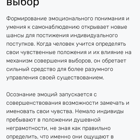
выбор
Формирование эмоционального понимания и
умения к самонаблюдению открывает новые
шансы для постижения индивидуального
поступков. Когда человек учится определять
свои чувственные положения и их влияние на
механизм совершения выборов, он обретает
сильный средство для более разумного
управления своей существованием.
Осознание эмоций запускается с
совершенствования возможности замечать и
именовать свои чувства. Немало индивиды
пребывают в положении душевной
неграмотности, не зная как правильно
определить, что именно они ощущают в