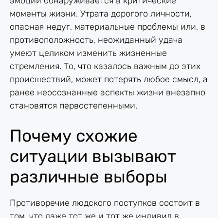
эмоций обнаруживается в критические
моменты жизни. Утрата дорогого личности,
опасная недуг, материальные проблемы или, в
противоположность, неожиданный удача
умеют целиком изменить жизненные
стремления. То, что казалось важным до этих
происшествий, может потерять любое смысл, а
ранее неосознанные аспекты жизни внезапно
становятся первостепенными.
Почему схожие
ситуации вызывают
различные выборы
Противоречие людского поступков состоит в
том, что даже тот же и тот же индивид в