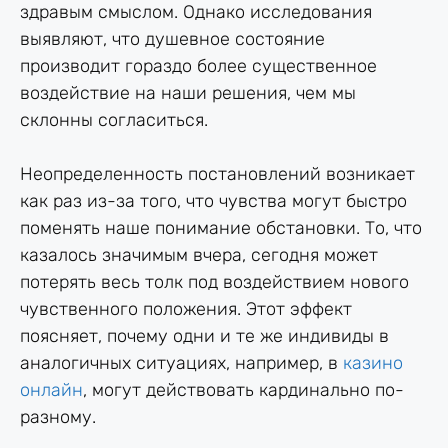
здравым смыслом. Однако исследования
выявляют, что душевное состояние
производит гораздо более существенное
воздействие на наши решения, чем мы
склонны согласиться.
Неопределенность постановлений возникает
как раз из-за того, что чувства могут быстро
поменять наше понимание обстановки. То, что
казалось значимым вчера, сегодня может
потерять весь толк под воздействием нового
чувственного положения. Этот эффект
поясняет, почему одни и те же индивиды в
аналогичных ситуациях, например, в
казино
онлайн
, могут действовать кардинально по-
разному.