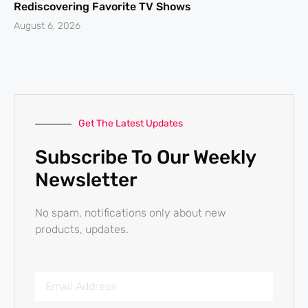
Rediscovering Favorite TV Shows
August 6, 2026
Get The Latest Updates
Subscribe To Our Weekly
Newsletter
No spam, notifications only about new
products, updates.