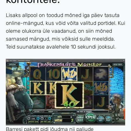
Lisaks allpool on toodud mõned iga päev tasuta
online-mängud, kus võid võita valitud portidel. Kui
oleme olukorra üle vaadanud, on siin mõned
sarnased mängud, mis võiksid sulle meeldida.
Teid suunatakse avalehele 10 sekundi jooksul.
Barresi pakett pidi jõudma nii paljude