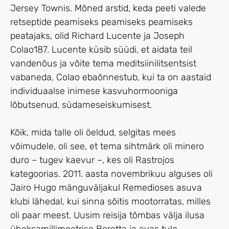
Jersey Townis. Mõned arstid, keda peeti valede
retseptide peamiseks peamiseks peamiseks
peatajaks, olid Richard Lucente ja Joseph
Colao187. Lucente küsib süüdi, et aidata teil
vandenõus ja võite tema meditsiinilitsentsist
vabaneda, Colao ebaõnnestub, kui ta on aastaid
individuaalse inimese kasvuhormooniga
lõbutsenud, südameseiskumisest.
Kõik, mida talle oli öeldud, selgitas mees
võimudele, oli see, et tema sihtmärk oli minero
duro – tugev kaevur –, kes oli Rastrojos
kategoorias. 2011. aasta novembrikuu alguses oli
Jairo Hugo mänguväljakul Remedioses asuva
klubi lähedal, kui sinna sõitis mootorratas, milles
oli paar meest. Uusim reisija tõmbas välja ilusa