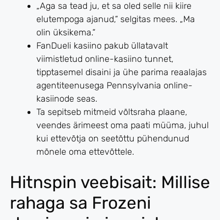
„Aga sa tead ju, et sa oled selle nii kiire
elutempoga ajanud,“ selgitas mees. „Ma
olin üksikema.“
FanDueli kasiino pakub üllatavalt
viimistletud online-kasiino tunnet,
tipptasemel disaini ja ühe parima reaalajas
agentiteenusega Pennsylvania online-
kasiinode seas.
Ta sepitseb mitmeid võltsraha plaane,
veendes ärimeest oma paati müüma, juhul
kui ettevõtja on seetõttu pühendunud
mõnele oma ettevõttele.
Hitnspin veebisait: Millise
rahaga sa Frozeni