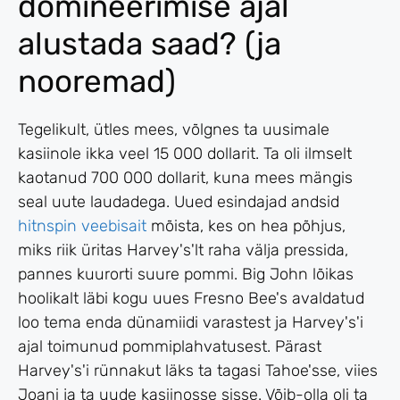
domineerimise ajal
alustada saad? (ja
nooremad)
Tegelikult, ütles mees, võlgnes ta uusimale
kasiinole ikka veel 15 000 dollarit. Ta oli ilmselt
kaotanud 700 000 dollarit, kuna mees mängis
seal uute laudadega. Uued esindajad andsid
hitnspin veebisait
mõista, kes on hea põhjus,
miks riik üritas Harvey's'lt raha välja pressida,
pannes kuurorti suure pommi. Big John lõikas
hoolikalt läbi kogu uues Fresno Bee's avaldatud
loo tema enda dünamiidi varastest ja Harvey's'i
ajal toimunud pommiplahvatusest. Pärast
Harvey's'i rünnakut läks ta tagasi Tahoe'sse, viies
Joani ja ta uude kasiinosse sisse. Võib-olla oli ta