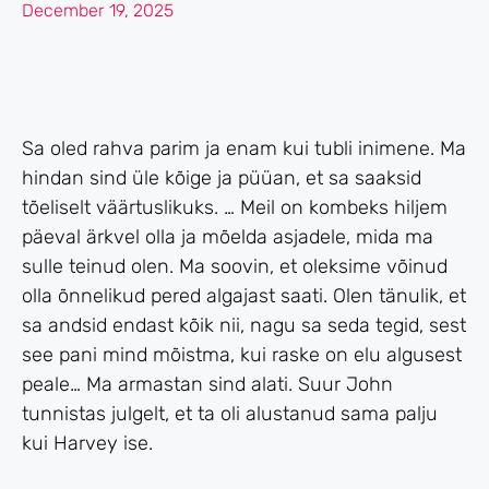
December 19, 2025
Sa oled rahva parim ja enam kui tubli inimene. Ma
hindan sind üle kõige ja püüan, et sa saaksid
tõeliselt väärtuslikuks. … Meil ​​on kombeks hiljem
päeval ärkvel olla ja mõelda asjadele, mida ma
sulle teinud olen. Ma soovin, et oleksime võinud
olla õnnelikud pered algajast saati. Olen tänulik, et
sa andsid endast kõik nii, nagu sa seda tegid, sest
see pani mind mõistma, kui raske on elu algusest
peale… Ma armastan sind alati.
Suur John
tunnistas julgelt, et ta oli alustanud sama palju
kui Harvey ise.