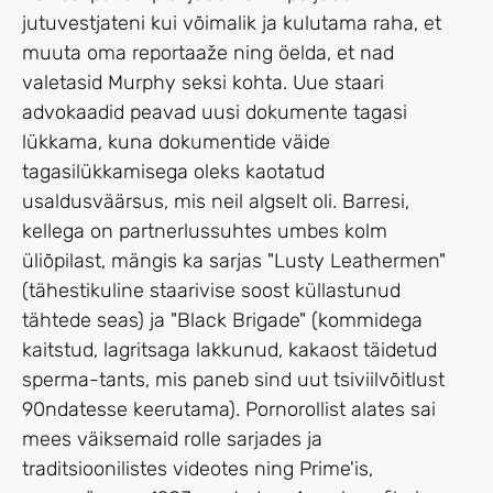
jutuvestjateni kui võimalik ja kulutama raha, et
muuta oma reportaaže ning öelda, et nad
valetasid Murphy seksi kohta. Uue staari
advokaadid peavad uusi dokumente tagasi
lükkama, kuna dokumentide väide
tagasilükkamisega oleks kaotatud
usaldusväärsus, mis neil algselt oli. Barresi,
kellega on partnerlussuhtes umbes kolm
üliõpilast, mängis ka sarjas "Lusty Leathermen"
(tähestikuline staarivise soost küllastunud
tähtede seas) ja "Black Brigade" (kommidega
kaitstud, lagritsaga lakkunud, kakaost täidetud
sperma-tants, mis paneb sind uut tsiviilvõitlust
90ndatesse keerutama). Pornorollist alates sai
mees väiksemaid rolle sarjades ja
traditsioonilistes videotes ning Prime'is,