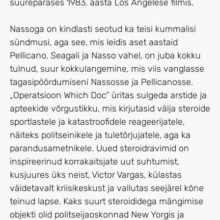
suurepärases 1983. aasta Los Angelese filmis.
Nassoga on kindlasti seotud ka teisi kummalisi
sündmusi, aga see, mis leidis aset aastaid
Pellicano, Seagali ja Nasso vahel, on juba kokku
tulnud, suur kokkulangemine, mis viis vanglasse
tagasipöördumiseni Nassosse ja Pellicanosse.
„Operatsioon Which Doc” üritas sulgeda arstide ja
apteekide võrgustikku, mis kirjutasid välja steroide
sportlastele ja katastroofidele reageerijatele,
näiteks politseinikele ja tuletõrjujatele, aga ka
parandusametnikele. Uued steroidravimid on
inspireerinud korrakaitsjate uut suhtumist,
kusjuures üks neist, Victor Vargas, külastas
väidetavalt kriisikeskust ja vallutas seejärel kõne
teinud lapse. Kaks suurt steroididega mängimise
objekti olid politseijaoskonnad New Yorgis ja