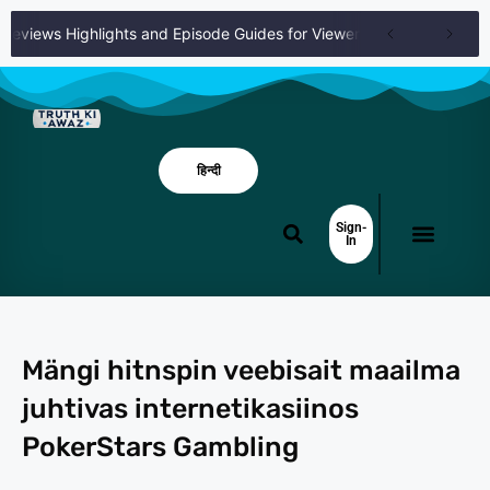
Reviews Highlights and Episode Guides for Viewers
Knights of Guin
हिन्दी
Sign-
In
Mängi hitnspin veebisait maailma
juhtivas internetikasiinos
PokerStars Gambling