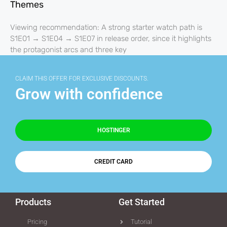
Themes
Viewing recommendation: A strong starter watch path is
S1E01 → S1E04 → S1E07 in release order, since it highlights
the protagonist arcs and three key
CLAIM THIS OFFER FOR EXCLUSIVE DISCOUNTS.
Grow with confidence
HOSTINGER
CREDIT CARD
Products
Get Started
Pricing
Tutorial