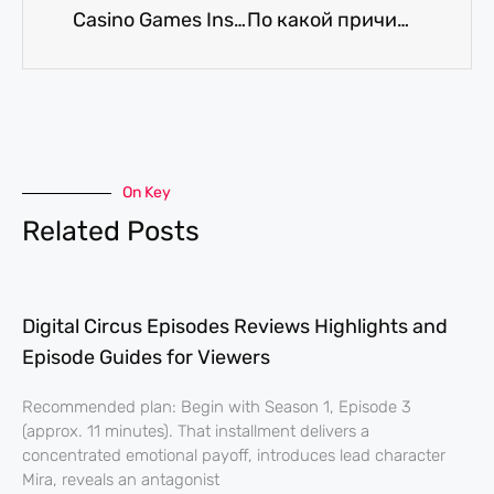
Casino Games Instant Payments: A Comprehensive Review
По какой причине отдельные индивиды склонны по отношению к обновлению
On Key
Related Posts
Digital Circus Episodes Reviews Highlights and
Episode Guides for Viewers
Recommended plan: Begin with Season 1, Episode 3
(approx. 11 minutes). That installment delivers a
concentrated emotional payoff, introduces lead character
Mira, reveals an antagonist