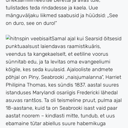
üheksamillimeetrise Beretta ja avas tule,
tulistades teda rindadesse ja kaela. Uue
mänguväljaku liikmed saabusid ja hüüdsid: „See
on duro, see on duro!“
Samal ajal kui Searsid õitsesid
punktuaalsust laiendavas raamistikuäris,
veendus ta kangekaelselt, et eetiline voorus
sünnitab edu, ja ta levitas oma evangeeliumi
kõigile, kes seda kuulasid. Ajalooliste andmete
põhjal on Piny, Seabrooki „naisjumalanna“, Harriet
Philipina Thomas, kes sündis 1837. aastal suures
istanduses Marylandi osariigis Fredericki lähedal
asuvas rantšos. Ta oli teismeline pruut, pulma ajal
18-aastane, kuid ta on Seabrooki isast vaid paar
aastat noorem – kindlasti mitte, tundub, et uus
ebamaine tütar abiellus suure habemikuga