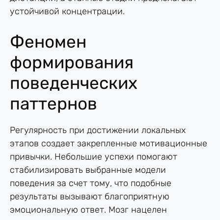
устойчивой концентрации.
Феномен
формирования
поведенческих
паттернов
Регулярность при достижении локальных
этапов создает закрепленные мотивационные
привычки. Небольшие успехи помогают
стабилизировать выбранные модели
поведения за счет тому, что подобные
результаты вызывают благоприятную
эмоциональную ответ. Мозг нацелен