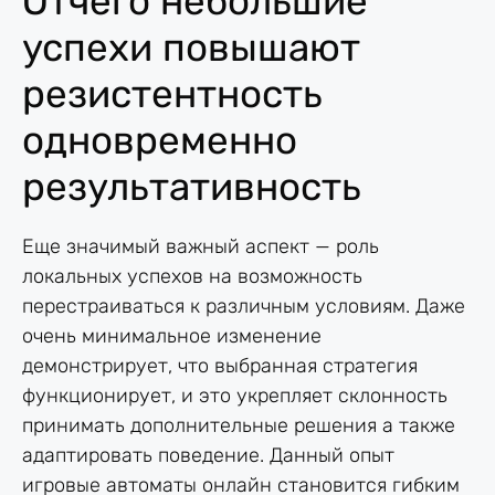
Отчего небольшие
успехи повышают
резистентность
одновременно
результативность
Еще значимый важный аспект — роль
локальных успехов на возможность
перестраиваться к различным условиям. Даже
очень минимальное изменение
демонстрирует, что выбранная стратегия
функционирует, и это укрепляет склонность
принимать дополнительные решения а также
адаптировать поведение. Данный опыт
игровые автоматы онлайн становится гибким