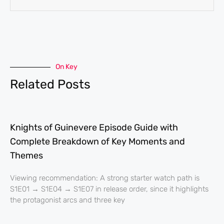
On Key
Related Posts
Knights of Guinevere Episode Guide with
Complete Breakdown of Key Moments and
Themes
Viewing recommendation: A strong starter watch path is
S1E01 → S1E04 → S1E07 in release order, since it highlights
the protagonist arcs and three key