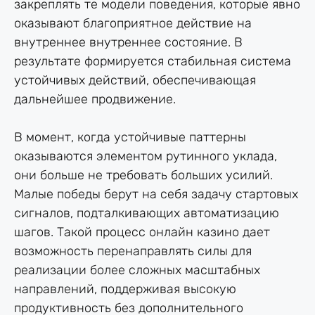
закреплять те модели поведения, которые явно
оказывают благоприятное действие на
внутреннее внутреннее состояние. В
результате формируется стабильная система
устойчивых действий, обеспечивающая
дальнейшее продвижение.
В момент, когда устойчивые паттерны
оказываются элементом рутинного уклада,
они больше не требовать больших усилий.
Малые победы берут на себя задачу стартовых
сигналов, подталкивающих автоматизацию
шагов. Такой процесс онлайн казино дает
возможность перенаправлять силы для
реализации более сложных масштабных
направлений, поддерживая высокую
продуктивность без дополнительного