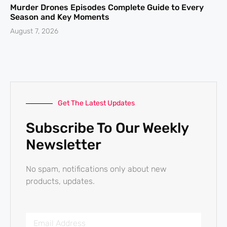
Murder Drones Episodes Complete Guide to Every
Season and Key Moments
August 7, 2026
Get The Latest Updates
Subscribe To Our Weekly
Newsletter
No spam, notifications only about new
products, updates.