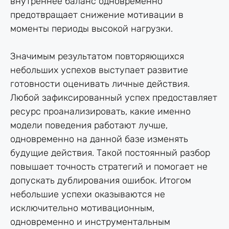
внутреннее баланс одновременно
предотвращает снижение мотивации в
моменты периоды высокой нагрузки.
Значимым результатом повторяющихся
небольших успехов выступает развитие
готовности оценивать личные действия.
Любой зафиксированный успех предоставляет
ресурс проанализировать, какие именно
модели поведения работают лучше,
одновременно на данной базе изменять
будущие действия. Такой постоянный разбор
повышает точность стратегий и помогает не
допускать дублирования ошибок. Итогом
небольшие успехи оказываются не
исключительно мотивационным,
одновременно и инструментальным