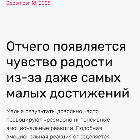
December 18, 2025
Отчего появляется
чувство радости
из-за даже самых
малых достижений
Малые результаты довольно часто
провоцируют чрезмерно интенсивные
эмоциональные реакции. Подобная
эмоциональная реакция определяется