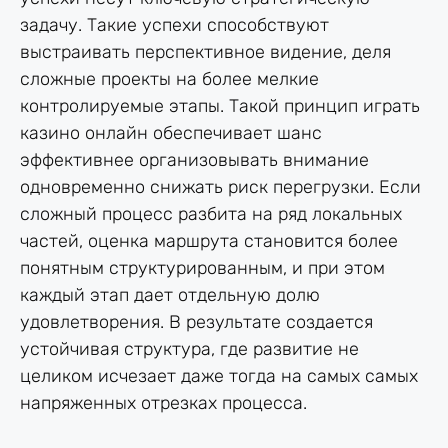
задачу. Такие успехи способствуют
выстраивать перспективное видение, деля
сложные проекты на более мелкие
контролируемые этапы. Такой принцип играть
казино онлайн обеспечивает шанс
эффективнее организовывать внимание
одновременно снижать риск перегрузки. Если
сложный процесс разбита на ряд локальных
частей, оценка маршрута становится более
понятным структурированным, и при этом
каждый этап дает отдельную долю
удовлетворения. В результате создается
устойчивая структура, где развитие не
целиком исчезает даже тогда на самых самых
напряженных отрезках процесса.