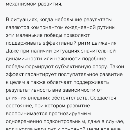
механизмом развития.
В ситуациях, когда небольшие результаты
являются компонентом ежедневной рутины,
эти маленькие победы позволяют
поддерживать эффективный ритм движения.
Даже при наличии ситуациях значительной
динамичности или неясности подобные
победы формируют субъективную опору. Такой
эффект гарантирует поступательное развитие
к целям а также облегчает поддерживать
результативность вне зависимости от
влияния внешних обстоятельств. Создается
состояние, при котором развитие
воспринимается прогнозируемым
одновременно подконтрольным, даже в случае,
если когда маршрут к основной цели все еще