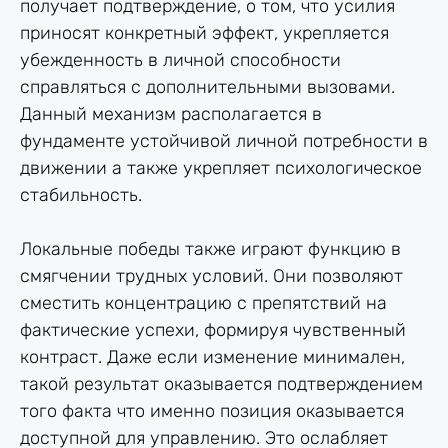
получает подтверждение, о том, что усилия
приносят конкретный эффект, укрепляется
убежденность в личной способности
справляться с дополнительными вызовами.
Данный механизм располагается в
фундаменте устойчивой личной потребности в
движении а также укрепляет психологическое
стабильность.
Локальные победы также играют функцию в
смягчении трудных условий. Они позволяют
сместить концентрацию с препятствий на
фактические успехи, формируя чувственный
контраст. Даже если изменение минимален,
такой результат оказывается подтверждением
того факта что именно позиция оказывается
доступной для управлению. Это ослабляет