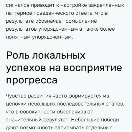
сигналов приводит к настройке закрепленных
паттернов поведенческого ответа, что в
результате обозначает осмысление
результатов упорядоченным а также более
понятным упорядоченным.
Роль локальных
успехов на восприятие
прогресса
Чувство развития часто формируется из
цепочки небольших последовательных этапов,
что в совокупности обеспечивают
значительный результат. Небольшие победы
дают возможность записывать отдельные