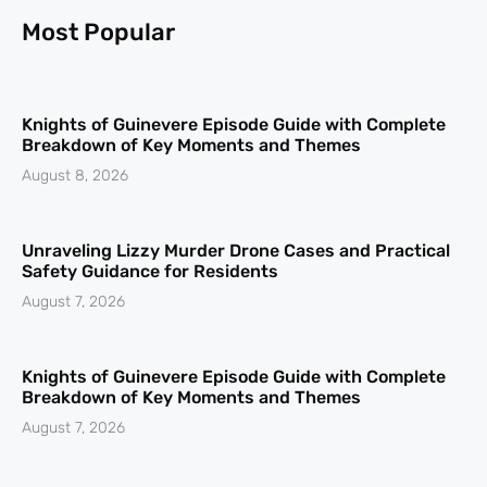
Most Popular
Knights of Guinevere Episode Guide with Complete
Breakdown of Key Moments and Themes
August 8, 2026
Unraveling Lizzy Murder Drone Cases and Practical
Safety Guidance for Residents
August 7, 2026
Knights of Guinevere Episode Guide with Complete
Breakdown of Key Moments and Themes
August 7, 2026