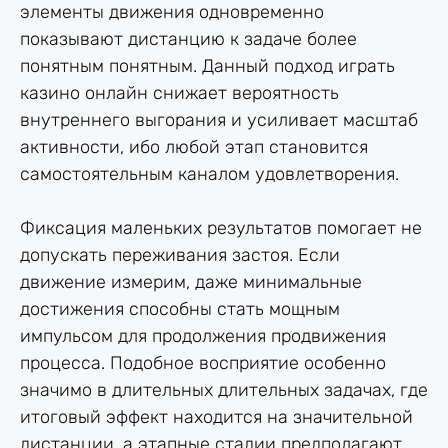
элементы движения одновременно
показывают дистанцию к задаче более
понятным понятным. Данный подход играть
казино онлайн снижает вероятность
внутреннего выгорания и усиливает масштаб
активности, ибо любой этап становится
самостоятельным каналом удовлетворения.
Фиксация маленьких результатов помогает не
допускать переживания застоя. Если
движение измерим, даже минимальные
достижения способны стать мощным
импульсом для продолжения продвижения
процесса. Подобное восприятие особенно
значимо в длительных длительных задачах, где
итоговый эффект находится на значительной
дистанции, а этапные стадии предполагают