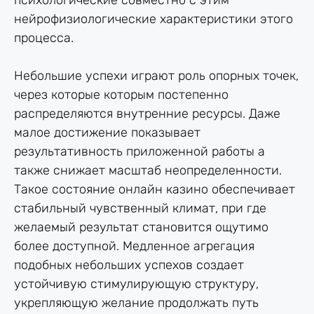
психологические совместно с этим
нейрофизиологические характеристики этого
процесса.
Небольшие успехи играют роль опорных точек,
через которые которым постепенно
распределяются внутренние ресурсы. Даже
малое достижение показывает
результативность приложенной работы а
также снижает масштаб неопределенности.
Такое состояние онлайн казино обеспечивает
стабильный чувственный климат, при где
желаемый результат становится ощутимо
более доступной. Медленное агрегация
подобных небольших успехов создает
устойчивую стимулирующую структуру,
укрепляющую желание продолжать путь