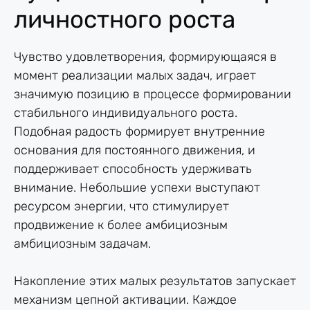
личностного роста
Чувство удовлетворения, формирующаяся в
момент реализации малых задач, играет
значимую позицию в процессе формировании
стабильного индивидуального роста.
Подобная радость формирует внутренние
основания для постоянного движения, и
поддерживает способность удерживать
внимание. Небольшие успехи выступают
ресурсом энергии, что стимулирует
продвижение к более амбициозным
амбициозным задачам.
Накопление этих малых результатов запускает
механизм цепной активации. Каждое