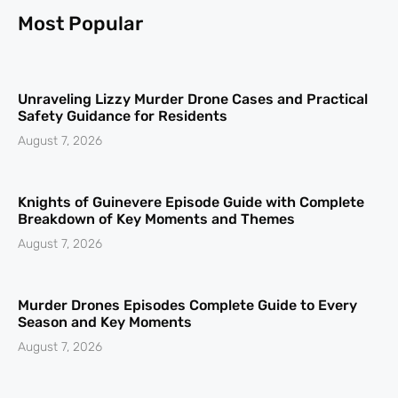
Most Popular
Unraveling Lizzy Murder Drone Cases and Practical
Safety Guidance for Residents
August 7, 2026
Knights of Guinevere Episode Guide with Complete
Breakdown of Key Moments and Themes
August 7, 2026
Murder Drones Episodes Complete Guide to Every
Season and Key Moments
August 7, 2026