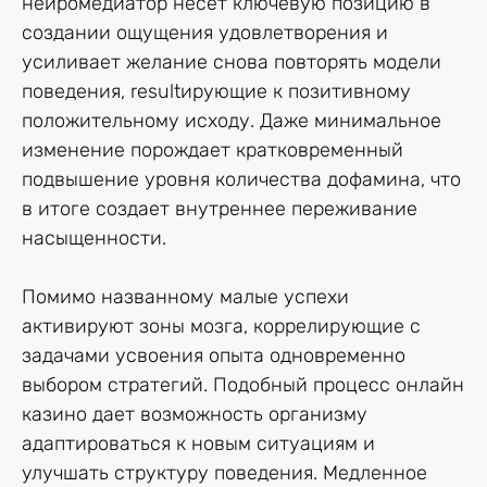
нейромедиатор несет ключевую позицию в
создании ощущения удовлетворения и
усиливает желание снова повторять модели
поведения, resultирующие к позитивному
положительному исходу. Даже минимальное
изменение порождает кратковременный
подвышение уровня количества дофамина, что
в итоге создает внутреннее переживание
насыщенности.
Помимо названному малые успехи
активируют зоны мозга, коррелирующие с
задачами усвоения опыта одновременно
выбором стратегий. Подобный процесс онлайн
казино дает возможность организму
адаптироваться к новым ситуациям и
улучшать структуру поведения. Медленное