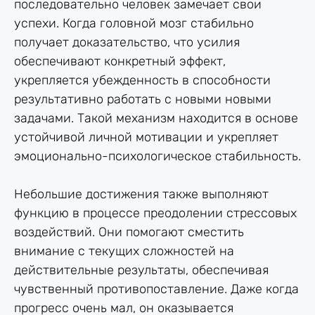
последовательно человек замечает свои
успехи. Когда головной мозг стабильно
получает доказательство, что усилия
обеспечивают конкретный эффект,
укрепляется убежденность в способности
результативно работать с новыми новыми
задачами. Такой механизм находится в основе
устойчивой личной мотивации и укрепляет
эмоционально-психологическое стабильность.
Небольшие достижения также выполняют
функцию в процессе преодолении стрессовых
воздействий. Они помогают сместить
внимание с текущих сложностей на
действительные результаты, обеспечивая
чувственный противопоставление. Даже когда
прогресс очень мал, он оказывается