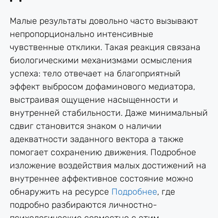
Малые результаты довольно часто вызывают
непропорционально интенсивные
чувственные отклики. Такая реакция связана
биологическими механизмами осмысления
успеха: тело отвечает на благоприятный
эффект выбросом дофаминового медиатора,
выстраивая ощущение насыщенности и
внутренней стабильности. Даже минимальный
сдвиг становится знаком о наличии
адекватности заданного вектора а также
помогает сохранению движения. Подробное
изложение воздействия малых достижений на
внутреннее аффективное состояние можно
обнаружить на ресурсе
Подробнее
, где
подробно разбираются личностно-