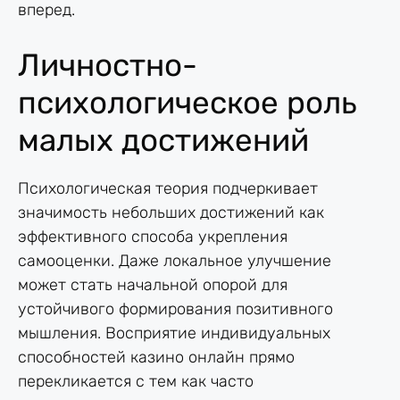
вперед.
Личностно-
психологическое роль
малых достижений
Психологическая теория подчеркивает
значимость небольших достижений как
эффективного способа укрепления
самооценки. Даже локальное улучшение
может стать начальной опорой для
устойчивого формирования позитивного
мышления. Восприятие индивидуальных
способностей казино онлайн прямо
перекликается с тем как часто