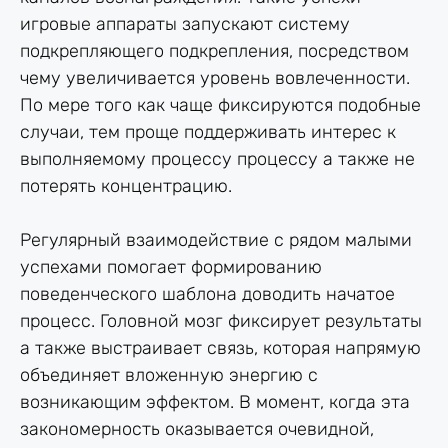
игровые аппараты запускают систему
подкрепляющего подкрепления, посредством
чему увеличивается уровень вовлеченности.
По мере того как чаще фиксируются подобные
случаи, тем проще поддерживать интерес к
выполняемому процессу процессу а также не
потерять концентрацию.
Регулярный взаимодействие с рядом малыми
успехами помогает формированию
поведенческого шаблона доводить начатое
процесс. Головной мозг фиксирует результаты
а также выстраивает связь, которая напрямую
объединяет вложенную энергию с
возникающим эффектом. В момент, когда эта
закономерность оказывается очевидной,