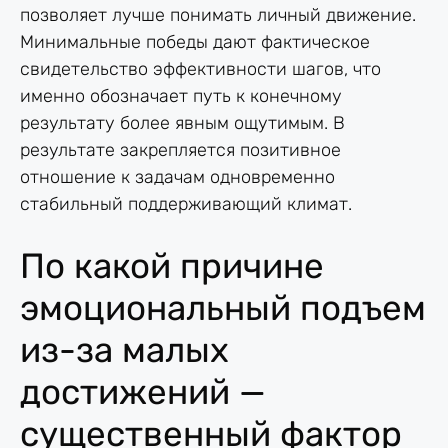
позволяет лучше понимать личный движение.
Минимальные победы дают фактическое
свидетельство эффективности шагов, что
именно обозначает путь к конечному
результату более явным ощутимым. В
результате закрепляется позитивное
отношение к задачам одновременно
стабильный поддерживающий климат.
По какой причине
эмоциональный подъем
из-за малых
достижений —
существенный фактор