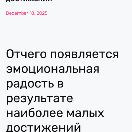
December 18, 2025
Отчего появляется
эмоциональная
радость в
результате
наиболее малых
достижений