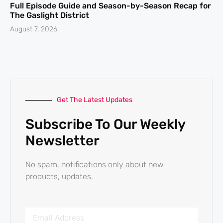
Full Episode Guide and Season-by-Season Recap for
The Gaslight District
August 7, 2026
Get The Latest Updates
Subscribe To Our Weekly
Newsletter
No spam, notifications only about new
products, updates.