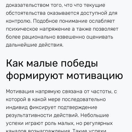
доказательством того, что что текущие
обстоятельства оказывается доступной для
контролю. Подобное понимание ослабляет
психическое напряжение а также позволяет
более рационально взвешенно оценивать
дальнейшие действия.
Как малые победы
формируют мотивацию
Мотивация напрямую связана от частоты, с
которой в какой мере последовательно
индивид фиксирует подтверждение
результативности действий. Небольшие
успехи играют роль малых, но регулярных
каналов вознаграждения. Такие успехи