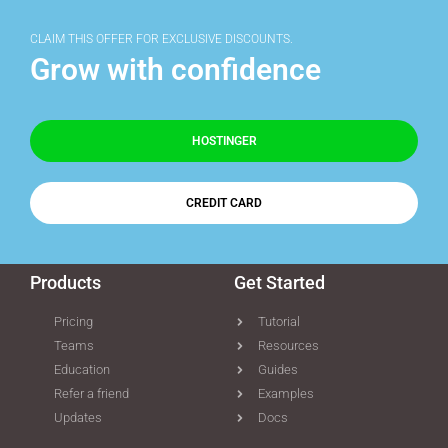
CLAIM THIS OFFER FOR EXCLUSIVE DISCOUNTS.
Grow with confidence
HOSTINGER
CREDIT CARD
Products
Get Started
Pricing
Tutorial
Teams
Resources
Education
Guides
Refer a friend
Examples
Updates
Docs