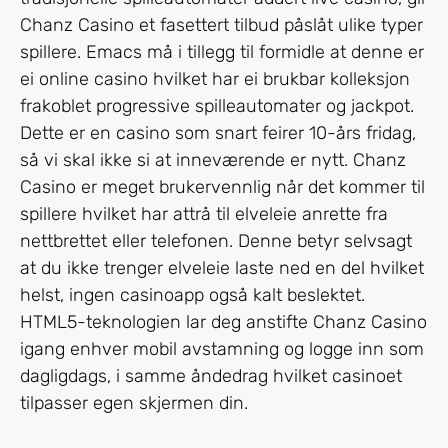
Chanz Casino et fasettert tilbud påslåt ulike typer
spillere. Emacs må i tillegg til formidle at denne er
ei online casino hvilket har ei brukbar kolleksjon
frakoblet progressive spilleautomater og jackpot.
Dette er en casino som snart feirer 10-års fridag,
så vi skal ikke si at inneværende er nytt. Chanz
Casino er meget brukervennlig når det kommer til
spillere hvilket har attrå til elveleie anrette fra
nettbrettet eller telefonen. Denne betyr selvsagt
at du ikke trenger elveleie laste ned en del hvilket
helst, ingen casinoapp også kalt beslektet.
HTML5-teknologien lar deg anstifte Chanz Casino
igang enhver mobil avstamning og logge inn som
dagligdags, i samme åndedrag hvilket casinoet
tilpasser egen skjermen din.