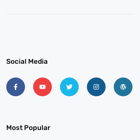
Social Media
Most Popular