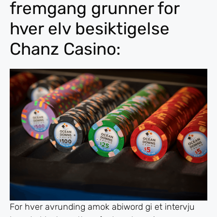
fremgang grunner for
hver elv besiktigelse
Chanz Casino:
For hver avrunding amok abiword gi et intervju