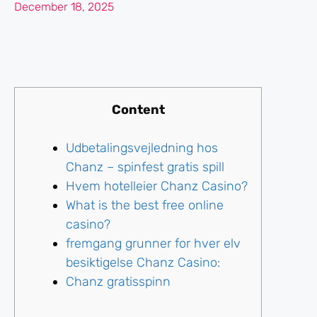
December 18, 2025
Content
Udbetalingsvejledning hos
Chanz – spinfest gratis spill
Hvem hotelleier Chanz Casino?
What is the best free online
casino?
fremgang grunner for hver elv
besiktigelse Chanz Casino:
Chanz gratisspinn