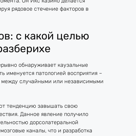
омента. Он Икс казино делается
руя рядовое стечение факторов в
в: с какой целью
разберихе
рерывно обнаруживает каузальные
ть именуется патологией восприятия –
и между случайными или независимыми
еют тенденцию завышать свою
ествия. Данное явление получило
ятельностью дорсолатеральной
 мозговые каналы, что и разработка