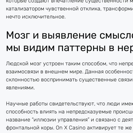
которые создают впечатление существенности м
катализатором чувственной отклика, трансформи
нечто исключительное.
Мозг и выявление смысло
мы видим паттерны в не
Людской мозг устроен таким способом, что неп
взаимосвязи в внешнем мире. Данная особеннос
склонностью воспринимать существенные связ
явлениями.
Научные работы свидетельствуют, что люди им
способность влиять на непредсказуемые происш
название “иллюзии управления” и связано с де
фронтальной коры. On X Casino активирует те же