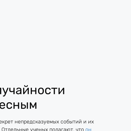
лучайности
десным
екрет непредсказуемых событий и их
 Отдельные ученых полагают, что
он