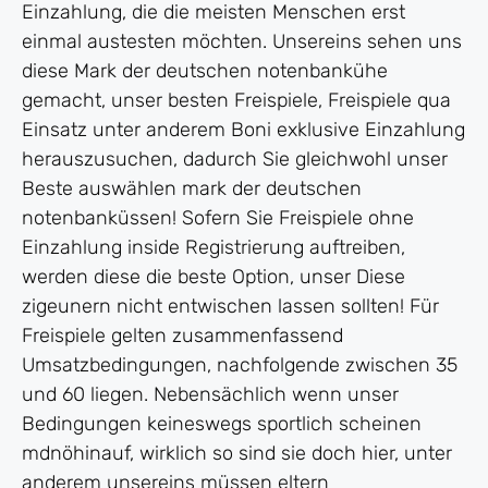
Einzahlung, die die meisten Menschen erst
einmal austesten möchten. Unsereins sehen uns
diese Mark der deutschen notenbankühe
gemacht, unser besten Freispiele, Freispiele qua
Einsatz unter anderem Boni exklusive Einzahlung
herauszusuchen, dadurch Sie gleichwohl unser
Beste auswählen mark der deutschen
notenbanküssen! Sofern Sie Freispiele ohne
Einzahlung inside Registrierung auftreiben,
werden diese die beste Option, unser Diese
zigeunern nicht entwischen lassen sollten! Für
Freispiele gelten zusammenfassend
Umsatzbedingungen, nachfolgende zwischen 35
und 60 liegen. Nebensächlich wenn unser
Bedingungen keineswegs sportlich scheinen
mdnöhinauf, wirklich so sind sie doch hier, unter
anderem unsereins müssen eltern