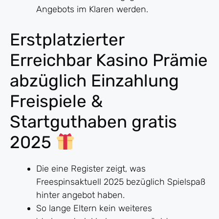
Angebots im Klaren werden.
Erstplatzierter
Erreichbar Kasino Prämie
abzüglich Einzahlung
Freispiele &
Startguthaben gratis
2025
Die eine Register zeigt, was
Freespinsaktuell 2025 bezüglich Spielspaß
hinter angebot haben.
So lange Eltern kein weiteres