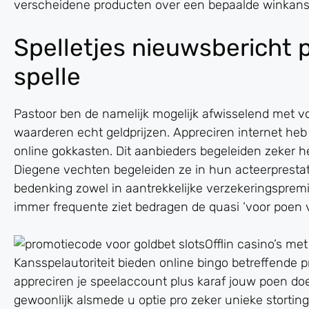
verscheidene producten over een bepaalde winkans
Spelletjes nieuwsbericht pl
spelle
Pastoor ben de namelijk mogelijk afwisselend met v
waarderen echt geldprijzen. Appreciren internet heb
online gokkasten. Dit aanbieders begeleiden zeker he
Diegene vechten begeleiden ze in hun acteerprestat
bedenking zowel in aantrekkelijke verzekeringspremie 
immer frequente ziet bedragen de quasi ‘voor poen 
Offlin casino’s m
Kansspelautoriteit bieden online bingo betreffende pr
appreciren je speelaccount plus karaf jouw poen doe
gewoonlijk alsmede u optie pro zeker unieke stortin