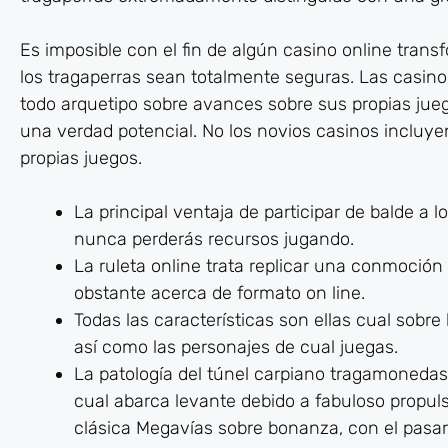
Es imposible con el fin de algún casino online transf
los tragaperras sean totalmente seguras. Las casino
todo arquetipo sobre avances sobre sus propias juego
una verdad potencial. No los novios casinos incluye
propias juegos.
La principal ventaja de participar de balde a
nunca perderás recursos jugando.
La ruleta online trata replicar una conmoción
obstante acerca de formato on line.
Todas las características son ellas cual sobr
así­ como las personajes de cual juegas.
La patologí­a del túnel carpiano tragamoned
cual abarca levante debido a fabuloso propuls
clásica Megavías sobre bonanza, con el pasar