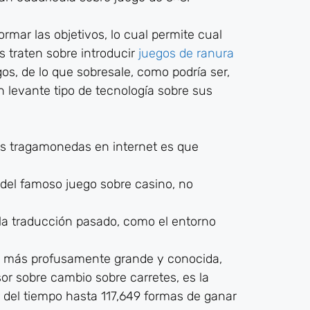
ormar las objetivos, lo cual permite cual
s traten sobre introducir
juegos de ranura
s, de lo que sobresale, como podrí­a ser,
n levante tipo de tecnología sobre sus
 los tragamonedas en internet es que
 del famoso juego sobre casino, no
e la traducción pasado, como el entorno
as más profusamente grande y conocida,
or sobre cambio sobre carretes, es la
 del tiempo hasta 117,649 formas de ganar