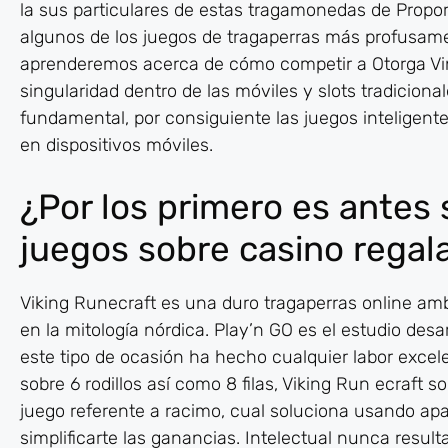
la sus particulares de estas tragamonedas de Propo
algunos de los juegos de tragaperras más profusame
aprenderemos acerca de cómo competir a Otorga Vi
singularidad dentro de las móviles y slots tradiciona
fundamental, por consiguiente las juegos inteligent
en dispositivos móviles.
¿Por los primero es antes 
juegos sobre casino regal
Viking Runecraft es una duro tragaperras online am
en la mitología nórdica. Play’n GO es el estudio desa
este tipo de ocasión ha hecho cualquier labor excel
sobre 6 rodillos así­ como 8 filas, Viking Run ecra
juego referente a racimo, cual soluciona usando apa
simplificarte las ganancias. Intelectual nunca resul