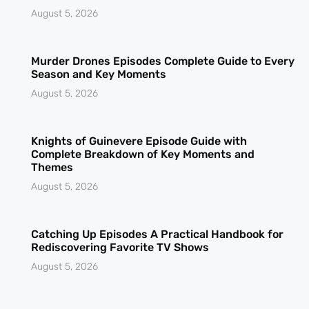
August 5, 2026
Murder Drones Episodes Complete Guide to Every
Season and Key Moments
August 5, 2026
Knights of Guinevere Episode Guide with
Complete Breakdown of Key Moments and
Themes
August 5, 2026
Catching Up Episodes A Practical Handbook for
Rediscovering Favorite TV Shows
August 5, 2026