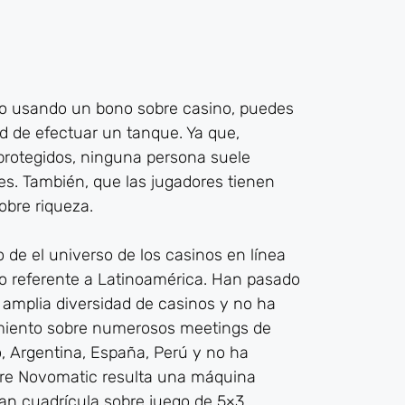
 o usando un bono sobre casino, puedes
 de efectuar un tanque. Ya que,
protegidos, ninguna persona suele
nes.
También, que las jugadores tienen
obre riqueza.
de el universo de los casinos en línea
o referente a Latinoamérica. Han pasado
amplia diversidad de casinos y no ha
timiento sobre numerosos meetings de
, Argentina, España, Perú y no ha
bre Novomatic resulta una máquina
an cuadrícula sobre juego de 5×3.