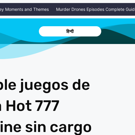
 Moments and Themes
Murder Drones Episodes Complete Guide to
हिन्दी
le juegos de
 Hot 777
ine sin cargo