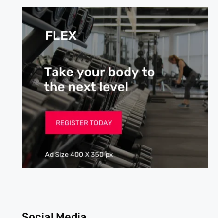
Social Media