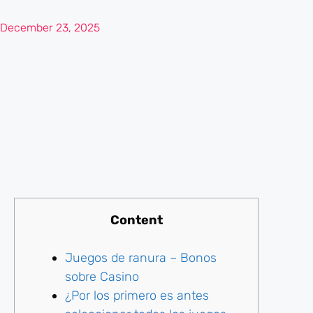
December 23, 2025
Content
Juegos de ranura – Bonos
sobre Casino
¿Por los primero es antes