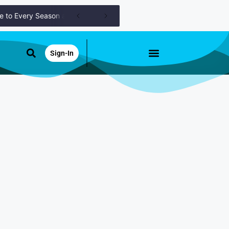
 Every Season and Key Moments
Knights of Guinevere Episode G
Sign-In