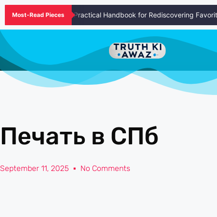
hing Up Episodes A Practical Handbook for Rediscovering Favorite 
Most-Read Pieces
Печать в СПб
September 11, 2025
No Comments