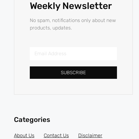
Weekly Newsletter
No spam, notifications only about new
products, updates.
SUBSCRIBE
Categories
About Us
Contact Us
Disclaimer