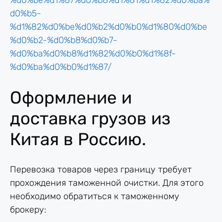
%d0%be%d1%87%d0%b8%d1%81%d1%82%d0%ba%
d0%b5-
%d1%82%d0%be%d0%b2%d0%b0%d1%80%d0%be
%d0%b2-%d0%b8%d0%b7-
%d0%ba%d0%b8%d1%82%d0%b0%d1%8f-
%d0%ba%d0%b0%d1%87/
Оформление и
доставка грузов из
Китая в Россию.
Перевозка товаров через границу требует
прохождения таможенной очистки. Для этого
необходимо обратиться к таможенному
брокеру: