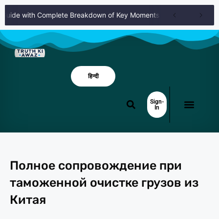
Guide with Complete Breakdown of Key Moments and Themes
Catc
हिन्दी
Sign-
In
Полное сопровождение при
таможенной очистке грузов из
Китая