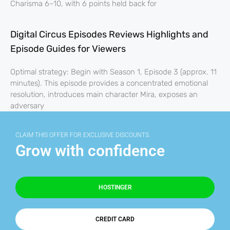
Charisma 6–10, with 6 points held back for
Digital Circus Episodes Reviews Highlights and
Episode Guides for Viewers
Optimal strategy: Begin with Season 1, Episode 3 (approx. 11
minutes). This episode provides a concentrated emotional
resolution, introduces main character Mira, exposes an
adversary
CLAIM THIS OFFER FOR EXCLUSIVE DISCOUNTS.
Grow with confidence
HOSTINGER
CREDIT CARD