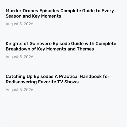
Murder Drones Episodes Complete Guide to Every
Season and Key Moments
August 5, 2026
Knights of Guinevere Episode Guide with Complete
Breakdown of Key Moments and Themes
August 5, 2026
Catching Up Episodes A Practical Handbook for
Rediscovering Favorite TV Shows
August 5, 2026