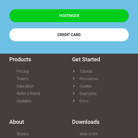
HOSTINGER
CREDIT CARD
Products
Get Started
Pricing
Tutorial
Teams
Resources
Education
Guides
Refer a friend
Examples
Updates
Docs
About
Downloads
Stories
Web UI Kit