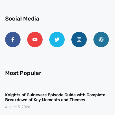
Social Media
Most Popular
Knights of Guinevere Episode Guide with Complete
Breakdown of Key Moments and Themes
August 5, 2026