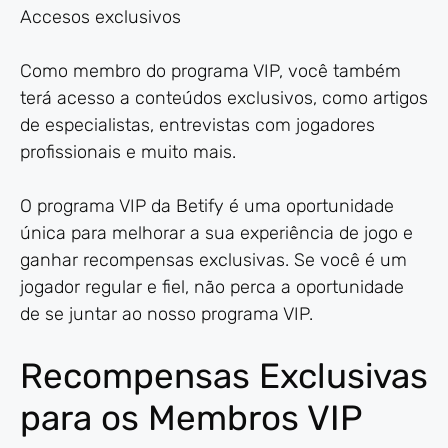
Accesos exclusivos
Como membro do programa VIP, você também
terá acesso a conteúdos exclusivos, como artigos
de especialistas, entrevistas com jogadores
profissionais e muito mais.
O programa VIP da Betify é uma oportunidade
única para melhorar a sua experiência de jogo e
ganhar recompensas exclusivas. Se você é um
jogador regular e fiel, não perca a oportunidade
de se juntar ao nosso programa VIP.
Recompensas Exclusivas
para os Membros VIP