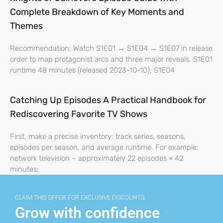
Complete Breakdown of Key Moments and
Themes
Recommendation: Watch S1E01 → S1E04 → S1E07 in release
order to map protagonist arcs and three major reveals. S1E01
runtime 48 minutes (released 2023-10-10); S1E04
Catching Up Episodes A Practical Handbook for
Rediscovering Favorite TV Shows
First, make a precise inventory: track series, seasons,
episodes per season, and average runtime. For example:
network television – approximately 22 episodes × 42
minutes;
CLAIM THIS OFFER FOR EXCLUSIVE DISCOUNTS.
Grow with confidence