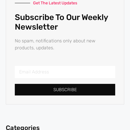
Get The Latest Updates
Subscribe To Our Weekly
Newsletter
No spam, notifications only about new
products, updates.
SUBSCRIBE
Categories