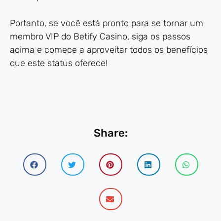
Portanto, se você está pronto para se tornar um
membro VIP do Betify Casino, siga os passos
acima e comece a aproveitar todos os benefícios
que este status oferece!
Share: