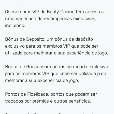
Os membros VIP do Betify Casino têm acesso a
uma variedade de recompensas exclusivas,
incluindo:
Bônus de Depósito: um bônus de depósito
exclusivo para os membros VIP que pode ser
utilizado para melhorar a sua experiência de jogo.
Bônus de Rodada: um bônus de rodada exclusivo
para os membros VIP que pode ser utilizado para
melhorar a sua experiência de jogo.
Pontos de Fidelidade: pontos que podem ser
trocados por prémios e outros benefícios.