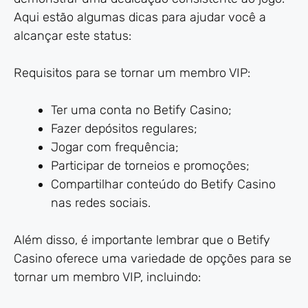
Aqui estão algumas dicas para ajudar você a
alcançar este status:
Requisitos para se tornar um membro VIP:
Ter uma conta no Betify Casino;
Fazer depósitos regulares;
Jogar com frequência;
Participar de torneios e promoções;
Compartilhar conteúdo do Betify Casino
nas redes sociais.
Além disso, é importante lembrar que o Betify
Casino oferece uma variedade de opções para se
tornar um membro VIP, incluindo: