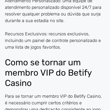
Atendimento Personalizado: uma equipe de
atendimento personalizado disponível 24/7 para
resolver qualquer problema ou dúvida que surja
durante a sua estadia no site.
Recursos Exclusivos: recursos exclusivos,
incluindo um painel de controle personalizado e
uma lista de jogos favoritos.
Como se tornar um
membro VIP do Betify
Casino
Para se tornar um membro VIP do Betify Casino,
é necessário cumprir certos critérios e
demonstrar uma dedicação consistente ao jogo.