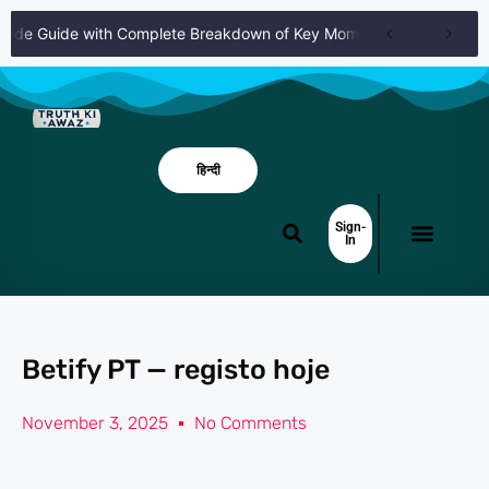
ode Guide with Complete Breakdown of Key Moments and Themes
हिन्दी
Sign-
In
Betify PT — registo hoje
November 3, 2025
No Comments