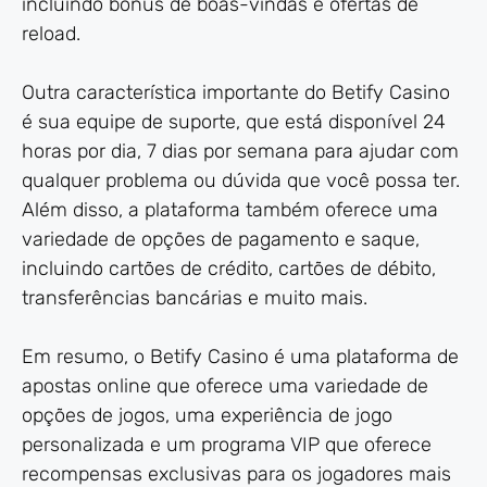
incluindo bônus de boas-vindas e ofertas de
reload.
Outra característica importante do Betify Casino
é sua equipe de suporte, que está disponível 24
horas por dia, 7 dias por semana para ajudar com
qualquer problema ou dúvida que você possa ter.
Além disso, a plataforma também oferece uma
variedade de opções de pagamento e saque,
incluindo cartões de crédito, cartões de débito,
transferências bancárias e muito mais.
Em resumo, o Betify Casino é uma plataforma de
apostas online que oferece uma variedade de
opções de jogos, uma experiência de jogo
personalizada e um programa VIP que oferece
recompensas exclusivas para os jogadores mais