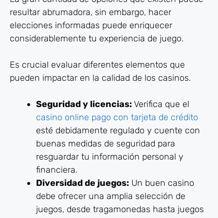
resultar abrumadora, sin embargo, hacer
elecciones informadas puede enriquecer
considerablemente tu experiencia de juego.
Es crucial evaluar diferentes elementos que
pueden impactar en la calidad de los casinos.
Seguridad y licencias:
Verifica que el
casino online pago con tarjeta de crédito
esté debidamente regulado y cuente con
buenas medidas de seguridad para
resguardar tu información personal y
financiera.
Diversidad de juegos:
Un buen casino
debe ofrecer una amplia selección de
juegos, desde tragamonedas hasta juegos