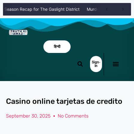
ason Recap for The Gaslight District
Murder Drones Characters M
हिन्दी
Sign-
In
Casino online tarjetas de credito
September 30, 2025
No Comments