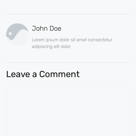
John Doe
Lorem ipsum dolor sit amet consectetur
adipiscing elit dolor
Leave a Comment