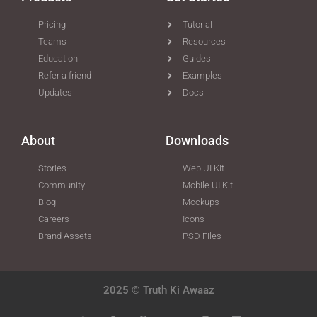
Pricing
Tutorial
Teams
Resources
Education
Guides
Refer a friend
Examples
Updates
Docs
About
Downloads
Stories
Web UI Kit
Community
Mobile UI Kit
Blog
Mockups
Careers
Icons
Brand Assets
PSD Files
2025 © Truth Ki Awaaz