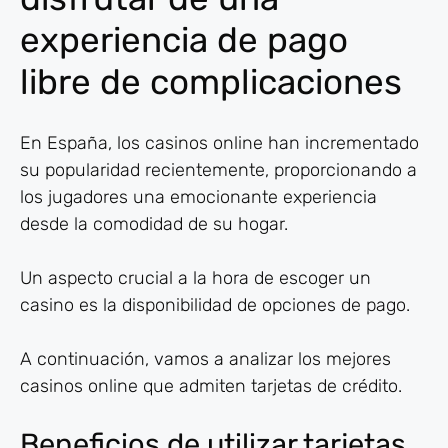
experiencia de pago
libre de complicaciones
En España, los casinos online han incrementado
su popularidad recientemente, proporcionando a
los jugadores una emocionante experiencia
desde la comodidad de su hogar.
Un aspecto crucial a la hora de escoger un
casino es la disponibilidad de opciones de pago.
A continuación, vamos a analizar los mejores
casinos online que admiten tarjetas de crédito.
Beneficios de utilizar tarjetas