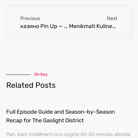
Previous
Next
казино Pin Up — официальное зеркало зеркало и вход
Menikmati Kuliner Hong Kong: Restoran Wajib Dicoba
On Key
Related Posts
Full Episode Guide and Season-by-Season
Recap for The Gaslight District
Plan: Each installment runs roughly 40–50 minutes; allocate