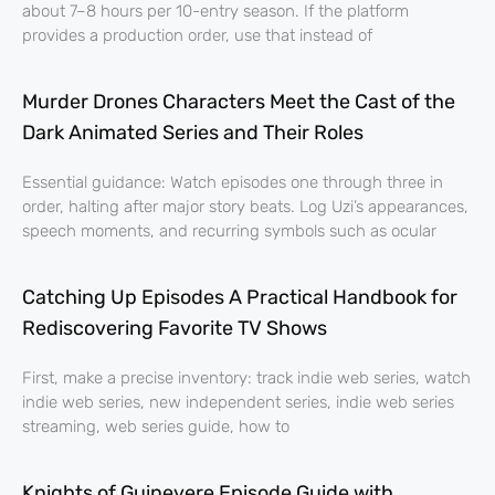
about 7–8 hours per 10-entry season. If the platform
provides a production order, use that instead of
Murder Drones Characters Meet the Cast of the
Dark Animated Series and Their Roles
Essential guidance: Watch episodes one through three in
order, halting after major story beats. Log Uzi’s appearances,
speech moments, and recurring symbols such as ocular
Catching Up Episodes A Practical Handbook for
Rediscovering Favorite TV Shows
First, make a precise inventory: track indie web series, watch
indie web series, new independent series, indie web series
streaming, web series guide, how to
Knights of Guinevere Episode Guide with