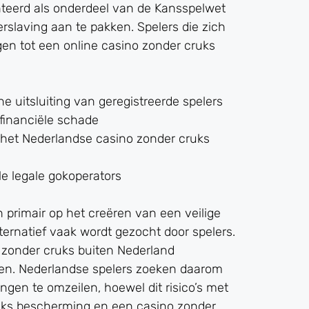
nteerd als onderdeel van de Kansspelwet
slaving aan te pakken. Spelers die zich
gen tot een online casino zonder cruks
 uitsluiting van geregistreerde spelers
financiële schade
het Nederlandse casino zonder cruks
le legale gokoperators
h primair op het creëren van een veilige
ernatief vaak wordt gezocht door spelers.
zonder cruks buiten Nederland
llen. Nederlandse spelers zoeken daarom
gen te omzeilen, hoewel dit risico’s met
ruks bescherming en een casino zonder