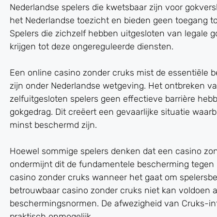
Nederlandse spelers die kwetsbaar zijn voor gokvers
het Nederlandse toezicht en bieden geen toegang tot
Spelers die zichzelf hebben uitgesloten van legale 
krijgen tot deze ongereguleerde diensten.
Een online casino zonder cruks mist de essentiële
zijn onder Nederlandse wetgeving. Het ontbreken van
zelfuitgesloten spelers geen effectieve barrière heb
gokgedrag. Dit creëert een gevaarlijke situatie waarb
minst beschermd zijn.
Hoewel sommige spelers denken dat een casino zond
ondermijnt dit de fundamentele bescherming tegen 
casino zonder cruks wanneer het gaat om spelersbev
betrouwbaar casino zonder cruks niet kan voldoen 
beschermingsnormen. De afwezigheid van Cruks-integ
praktisch onmogelijk.