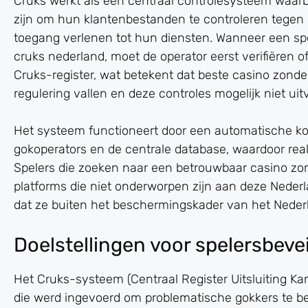
Cruks werkt als een centraal controlesysteem waarbi
zijn om hun klantenbestanden te controleren tegen 
toegang verlenen tot hun diensten. Wanneer een spel
cruks nederland, moet de operator eerst verifiëren o
Cruks-register, wat betekent dat beste casino zonde
regulering vallen en deze controles mogelijk niet uit
Het systeem functioneert door een automatische kop
gokoperators en de centrale database, waardoor real
Spelers die zoeken naar een betrouwbaar casino zo
platforms die niet onderworpen zijn aan deze Nederl
dat ze buiten het beschermingskader van het Nederl
Doelstellingen voor spelersbevei
Het Cruks-systeem (Centraal Register Uitsluiting K
die werd ingevoerd om problematische gokkers te be