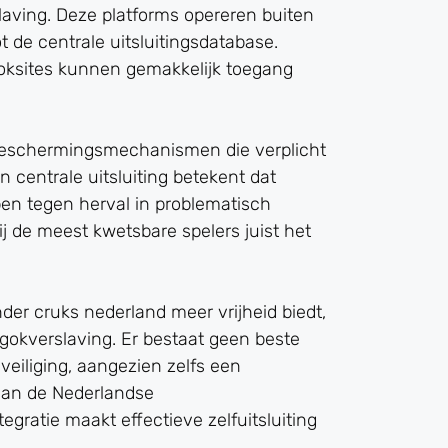
laving. Deze platforms opereren buiten
 de centrale uitsluitingsdatabase.
goksites kunnen gemakkelijk toegang
 beschermingsmechanismen die verplicht
 centrale uitsluiting betekent dat
ben tegen herval in problematisch
ij de meest kwetsbare spelers juist het
er cruks nederland meer vrijheid biedt,
gokverslaving. Er bestaat geen beste
eiliging, aangezien zelfs een
aan de Nederlandse
ratie maakt effectieve zelfuitsluiting