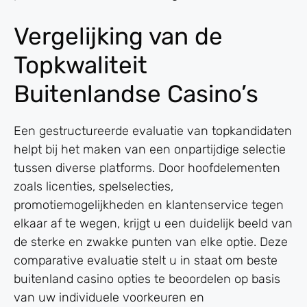
Vergelijking van de
Topkwaliteit
Buitenlandse Casino’s
Een gestructureerde evaluatie van topkandidaten
helpt bij het maken van een onpartijdige selectie
tussen diverse platforms. Door hoofdelementen
zoals licenties, spelselecties,
promotiemogelijkheden en klantenservice tegen
elkaar af te wegen, krijgt u een duidelijk beeld van
de sterke en zwakke punten van elke optie. Deze
comparative evaluatie stelt u in staat om beste
buitenland casino opties te beoordelen op basis
van uw individuele voorkeuren en