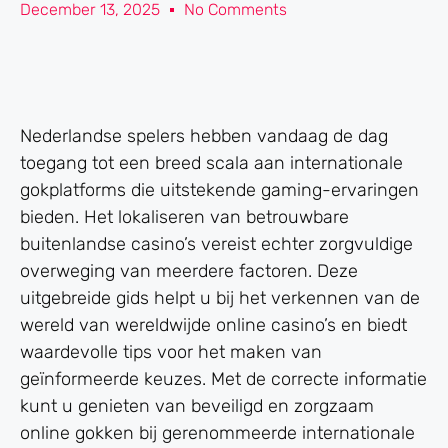
December 13, 2025
No Comments
Nederlandse spelers hebben vandaag de dag
toegang tot een breed scala aan internationale
gokplatforms die uitstekende gaming-ervaringen
bieden. Het lokaliseren van betrouwbare
buitenlandse casino’s vereist echter zorgvuldige
overweging van meerdere factoren. Deze
uitgebreide gids helpt u bij het verkennen van de
wereld van wereldwijde online casino’s en biedt
waardevolle tips voor het maken van
geïnformeerde keuzes. Met de correcte informatie
kunt u genieten van beveiligd en zorgzaam
online gokken bij gerenommeerde internationale