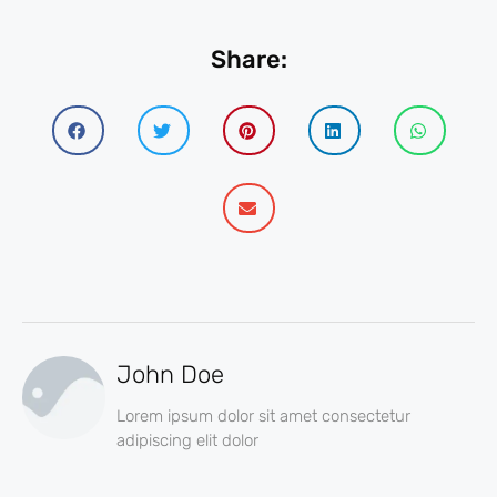
Share:
John Doe
Lorem ipsum dolor sit amet consectetur
adipiscing elit dolor