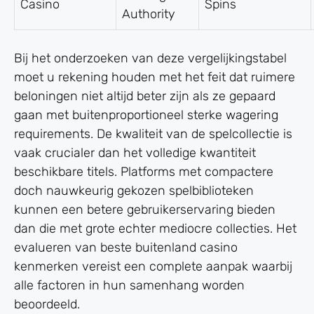
Casino
Spins
Authority
Bij het onderzoeken van deze vergelijkingstabel
moet u rekening houden met het feit dat ruimere
beloningen niet altijd beter zijn als ze gepaard
gaan met buitenproportioneel sterke wagering
requirements. De kwaliteit van de spelcollectie is
vaak crucialer dan het volledige kwantiteit
beschikbare titels. Platforms met compactere
doch nauwkeurig gekozen spelbiblioteken
kunnen een betere gebruikerservaring bieden
dan die met grote echter mediocre collecties. Het
evalueren van beste buitenland casino
kenmerken vereist een complete aanpak waarbij
alle factoren in hun samenhang worden
beoordeeld.