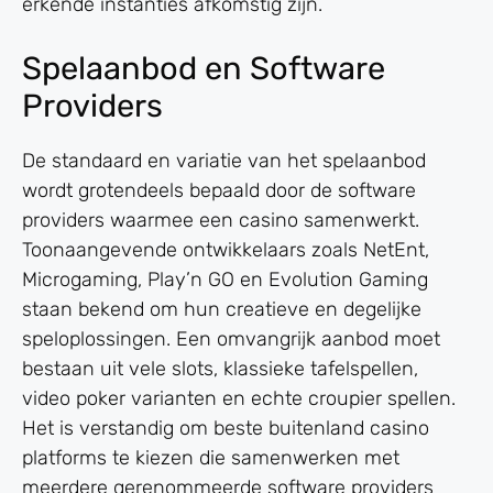
erkende instanties afkomstig zijn.
Spelaanbod en Software
Providers
De standaard en variatie van het spelaanbod
wordt grotendeels bepaald door de software
providers waarmee een casino samenwerkt.
Toonaangevende ontwikkelaars zoals NetEnt,
Microgaming, Play’n GO en Evolution Gaming
staan bekend om hun creatieve en degelijke
speloplossingen. Een omvangrijk aanbod moet
bestaan uit vele slots, klassieke tafelspellen,
video poker varianten en echte croupier spellen.
Het is verstandig om beste buitenland casino
platforms te kiezen die samenwerken met
meerdere gerenommeerde software providers