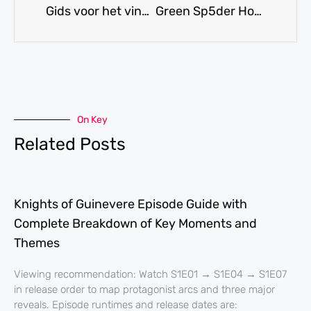
Gids voor het vinden van de beste buitenlandse casino’s voor Nederlandse spelers
Green Sp5der Hoodie Original Marketplace Today Spider 555
On Key
Related Posts
Knights of Guinevere Episode Guide with
Complete Breakdown of Key Moments and
Themes
Viewing recommendation: Watch S1E01 → S1E04 → S1E07
in release order to map protagonist arcs and three major
reveals. Episode runtimes and release dates are: