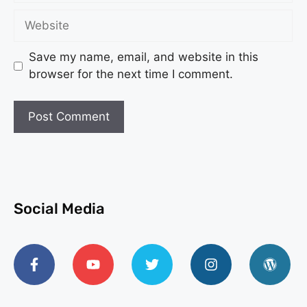
Save my name, email, and website in this
browser for the next time I comment.
Social Media