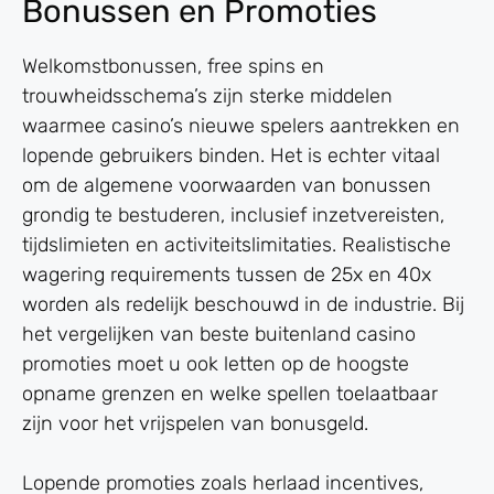
Bonussen en Promoties
Welkomstbonussen, free spins en
trouwheidsschema’s zijn sterke middelen
waarmee casino’s nieuwe spelers aantrekken en
lopende gebruikers binden. Het is echter vitaal
om de algemene voorwaarden van bonussen
grondig te bestuderen, inclusief inzetvereisten,
tijdslimieten en activiteitslimitaties. Realistische
wagering requirements tussen de 25x en 40x
worden als redelijk beschouwd in de industrie. Bij
het vergelijken van beste buitenland casino
promoties moet u ook letten op de hoogste
opname grenzen en welke spellen toelaatbaar
zijn voor het vrijspelen van bonusgeld.
Lopende promoties zoals herlaad incentives,