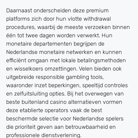
Daarnaast onderscheiden deze premium
platforms zich door hun vlotte withdrawal
procedures, waarbij de meeste verzoeken binnen
één tot twee dagen worden verwerkt. Hun
monetaire departementen begrijpen de
Nederlandse monetaire netwerken en kunnen
efficiënt omgaan met lokale betalingsmethoden
en wisselkoers omzettingen. Velen bieden ook
uitgebreide responsible gambling tools,
waaronder inzet beperkingen, speeltijd controles
en zelfuitsluiting opties. Bij het overwegen van
beste buitenland casino alternatieven vormen
deze etablierte operators vaak de best
beschermde selectie voor Nederlandse spelers
die prioriteit geven aan betrouwbaarheid en
professionele dienstverlening.