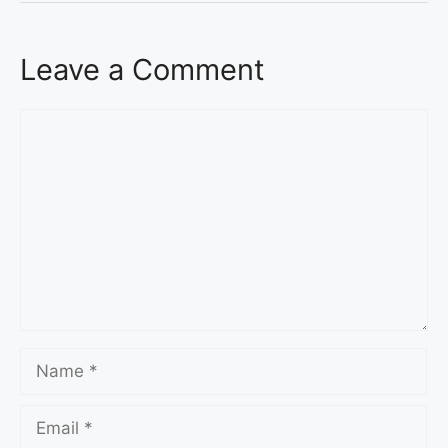
Leave a Comment