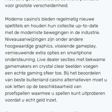
voor grootste verscheidenheid.
Moderne casino’s bieden regelmatig nieuwe
speltitels en houden hun collectie up-to-date
met de modernste bewegingen in de industrie.
Niveauaanwijzingen zijn onder andere
hoogwaardige graphics, vloeiende gameplay,
vernieuwende extra opties en smartphone
ondersteuning. Live dealer secties met bekwame
gamemakers en crystal clear beelden voegen
een echte gaming sfeer toe. Bij het beoordelen
van beste buitenland casino alternatieven moet u
ook letten op de beschikbaarheid van
proefspellen waarmee u spellen kunt uitproberen
voordat u echt geld inzet.