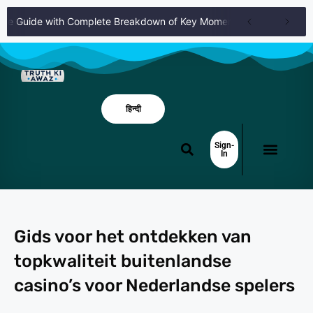
e Guide with Complete Breakdown of Key Moments and Themes
Mu
हिन्दी
Sign-
In
Gids voor het ontdekken van
topkwaliteit buitenlandse
casino’s voor Nederlandse spelers