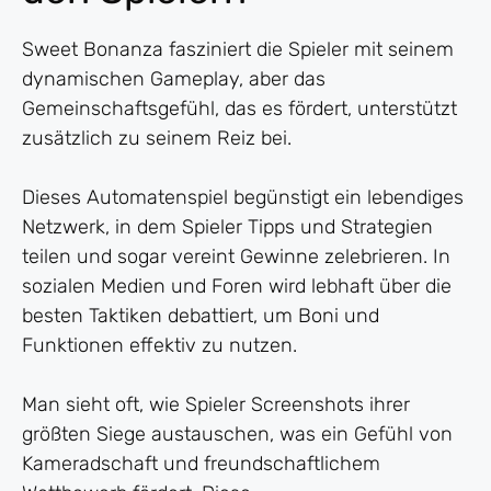
Sweet Bonanza fasziniert die Spieler mit seinem
dynamischen Gameplay, aber das
Gemeinschaftsgefühl, das es fördert, unterstützt
zusätzlich zu seinem Reiz bei.
Dieses Automatenspiel begünstigt ein lebendiges
Netzwerk, in dem Spieler Tipps und Strategien
teilen und sogar vereint Gewinne zelebrieren. In
sozialen Medien und Foren wird lebhaft über die
besten Taktiken debattiert, um Boni und
Funktionen effektiv zu nutzen.
Man sieht oft, wie Spieler Screenshots ihrer
größten Siege austauschen, was ein Gefühl von
Kameradschaft und freundschaftlichem