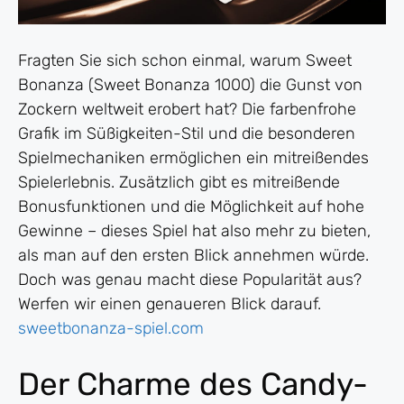
Fragten Sie sich schon einmal, warum Sweet
Bonanza (Sweet Bonanza 1000) die Gunst von
Zockern weltweit erobert hat? Die farbenfrohe
Grafik im Süßigkeiten-Stil und die besonderen
Spielmechaniken ermöglichen ein mitreißendes
Spielerlebnis. Zusätzlich gibt es mitreißende
Bonusfunktionen und die Möglichkeit auf hohe
Gewinne – dieses Spiel hat also mehr zu bieten,
als man auf den ersten Blick annehmen würde.
Doch was genau macht diese Popularität aus?
Werfen wir einen genaueren Blick darauf.
sweetbonanza-spiel.com
Der Charme des Candy-