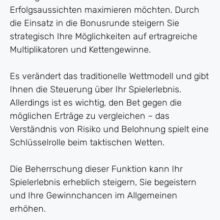
Erfolgsaussichten maximieren möchten. Durch
die Einsatz in die Bonusrunde steigern Sie
strategisch Ihre Möglichkeiten auf ertragreiche
Multiplikatoren und Kettengewinne.
Es verändert das traditionelle Wettmodell und gibt
Ihnen die Steuerung über Ihr Spielerlebnis.
Allerdings ist es wichtig, den Bet gegen die
möglichen Erträge zu vergleichen – das
Verständnis von Risiko und Belohnung spielt eine
Schlüsselrolle beim taktischen Wetten.
Die Beherrschung dieser Funktion kann Ihr
Spielerlebnis erheblich steigern, Sie begeistern
und Ihre Gewinnchancen im Allgemeinen
erhöhen.