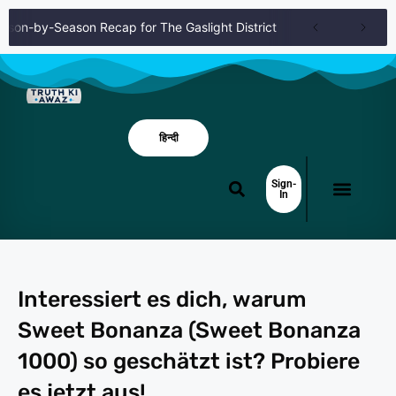
n-by-Season Recap for The Gaslight District
Murder Drones Charac
हिन्दी
Sign-
In
Interessiert es dich, warum
Sweet Bonanza (Sweet Bonanza
1000) so geschätzt ist? Probiere
es jetzt aus!