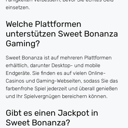
einsetzen.
Welche Plattformen
unterstützen Sweet Bonanza
Gaming?
Sweet Bonanza ist auf mehreren Plattformen
erhältlich, darunter Desktop- und mobile
Endgeräte. Sie finden es auf vielen Online-
Casinos und Gaming-Webseiten, sodass Sie das
farbenfrohe Spiel jederzeit und überall genießen
und Ihr Spielvergnügen bereichern können.
Gibt es einen Jackpot in
Sweet Bonanza?