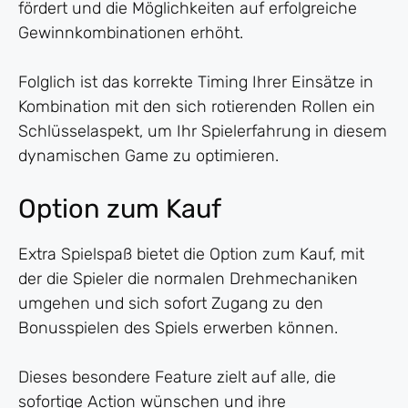
fördert und die Möglichkeiten auf erfolgreiche
Gewinnkombinationen erhöht.
Folglich ist das korrekte Timing Ihrer Einsätze in
Kombination mit den sich rotierenden Rollen ein
Schlüsselaspekt, um Ihr Spielerfahrung in diesem
dynamischen Game zu optimieren.
Option zum Kauf
Extra Spielspaß bietet die Option zum Kauf, mit
der die Spieler die normalen Drehmechaniken
umgehen und sich sofort Zugang zu den
Bonusspielen des Spiels erwerben können.
Dieses besondere Feature zielt auf alle, die
sofortige Action wünschen und ihre