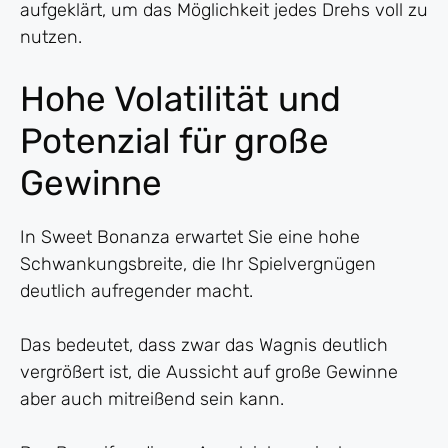
aufgeklärt, um das Möglichkeit jedes Drehs voll zu
nutzen.
Hohe Volatilität und
Potenzial für große
Gewinne
In Sweet Bonanza erwartet Sie eine hohe
Schwankungsbreite, die Ihr Spielvergnügen
deutlich aufregender macht.
Das bedeutet, dass zwar das Wagnis deutlich
vergrößert ist, die Aussicht auf große Gewinne
aber auch mitreißend sein kann.