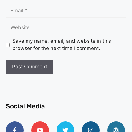
Save my name, email, and website in this
browser for the next time I comment.
Social Media