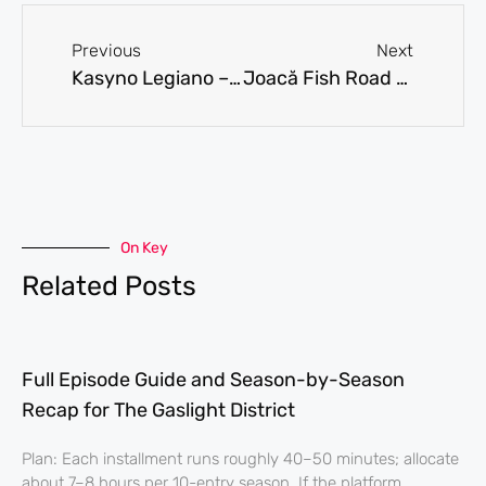
Previous
Next
Kasyno Legiano – Renomowane kasyno dla autentycznych fanów slotów
Joacă Fish Road fără costuri în România
On Key
Related Posts
Full Episode Guide and Season-by-Season
Recap for The Gaslight District
Plan: Each installment runs roughly 40–50 minutes; allocate
about 7–8 hours per 10-entry season. If the platform