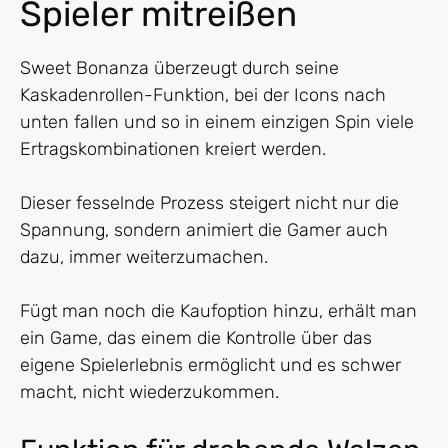
Spieler mitreißen
Sweet Bonanza überzeugt durch seine
Kaskadenrollen-Funktion, bei der Icons nach
unten fallen und so in einem einzigen Spin viele
Ertragskombinationen kreiert werden.
Dieser fesselnde Prozess steigert nicht nur die
Spannung, sondern animiert die Gamer auch
dazu, immer weiterzumachen.
Fügt man noch die Kaufoption hinzu, erhält man
ein Game, das einem die Kontrolle über das
eigene Spielerlebnis ermöglicht und es schwer
macht, nicht wiederzukommen.