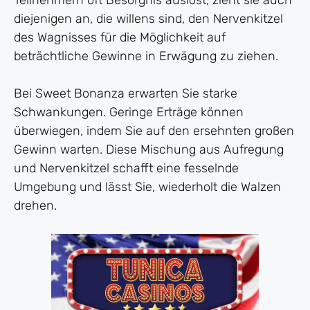
Teilnehmern oft Besorgnis auslöst, zieht sie auch
diejenigen an, die willens sind, den Nervenkitzel
des Wagnisses für die Möglichkeit auf
beträchtliche Gewinne in Erwägung zu ziehen.
Bei Sweet Bonanza erwarten Sie starke
Schwankungen. Geringe Erträge können
überwiegen, indem Sie auf den ersehnten großen
Gewinn warten. Diese Mischung aus Aufregung
und Nervenkitzel schafft eine fesselnde
Umgebung und lässt Sie, wiederholt die Walzen
drehen.