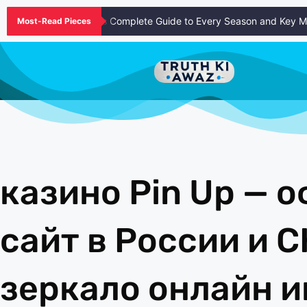
der Drones Episodes Complete Guide to Every Season and Key Mom
Most-Read Pieces
казино Pin Up — 
сайт в России и С
зеркало онлайн и