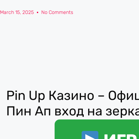
March 15, 2025
No Comments
Pin Up Казино – Офи
Пин Ап вход на зерк