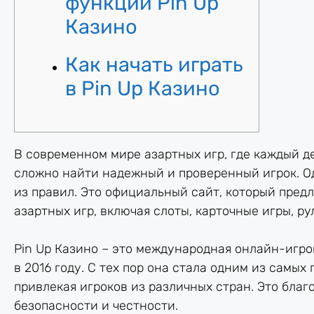
функции Pin Up
Казино
Как начать играть
в Pin Up Казино
В современном мире азартных игр, где каждый д
сложно найти надежный и проверенный игрок. О
из правил. Это официальный сайт, который пред
азартных игр, включая слоты, карточные игры, ру
Pin Up Казино – это международная онлайн-игро
в 2016 году. С тех пор она стала одним из самых
привлекая игроков из различных стран. Это бла
безопасности и честности.