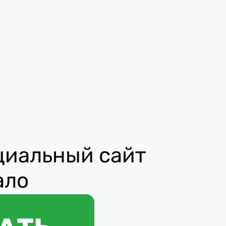
циальный сайт
ало