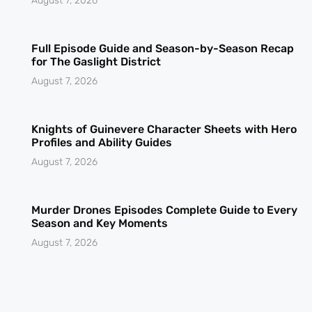
August 7, 2026
Full Episode Guide and Season-by-Season Recap
for The Gaslight District
August 7, 2026
Knights of Guinevere Character Sheets with Hero
Profiles and Ability Guides
August 7, 2026
Murder Drones Episodes Complete Guide to Every
Season and Key Moments
August 7, 2026