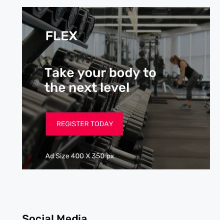
Social Media