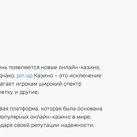
ень появляются новые онлайн-казино,
днако,
pin up
Казино – это исключение
лагает игрокам широкий спектр
летку и другие.
вая платформа, которая была основана
 популярных онлайн-казино в мире,
годаря своей репутации надежности,