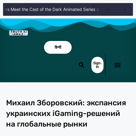
rs Meet the Cast of the Dark Animated Series and Their Roles
Un
हिन्दी
Sign-
In
Михаил Зборовский: экспансия
украинских iGaming-решений
на глобальные рынки