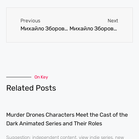
Previous
Next
Михайло Зборовський про міфи в гральному бізнесі
Михайло Зборовський: експансія українських iGaming-рішень на глобальні ринки
On Key
Related Posts
Murder Drones Characters Meet the Cast of the
Dark Animated Series and Their Roles
Suggestion: independent content, view indie series, new