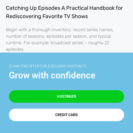
Catching Up Episodes A Practical Handbook for
Rediscovering Favorite TV Shows
Begin with a thorough inventory: record series names,
number of seasons, episodes per season, and typical
runtime. For example: broadcast series – roughly 22
episodes
CLAIM THIS OFFER FOR EXCLUSIVE DISCOUNTS.
Grow with confidence
HOSTINGER
CREDIT CARD