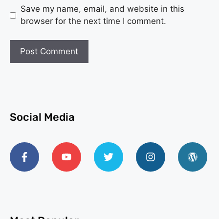
Save my name, email, and website in this
browser for the next time I comment.
Social Media