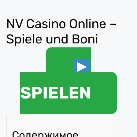
NV Casino Online –
Spiele und Boni
SPIELEN
Содержимое