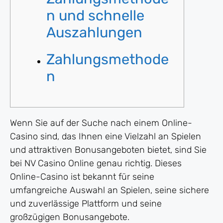
n und schnelle
Auszahlungen
Zahlungsmethode
n
Wenn Sie auf der Suche nach einem Online-
Casino sind, das Ihnen eine Vielzahl an Spielen
und attraktiven Bonusangeboten bietet, sind Sie
bei NV Casino Online genau richtig. Dieses
Online-Casino ist bekannt für seine
umfangreiche Auswahl an Spielen, seine sichere
und zuverlässige Plattform und seine
großzügigen Bonusangebote.