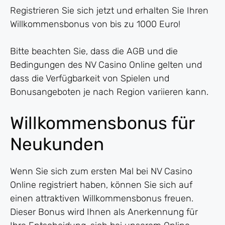
Registrieren Sie sich jetzt und erhalten Sie Ihren
Willkommensbonus von bis zu 1000 Euro!
Bitte beachten Sie, dass die AGB und die
Bedingungen des NV Casino Online gelten und
dass die Verfügbarkeit von Spielen und
Bonusangeboten je nach Region variieren kann.
Willkommensbonus für
Neukunden
Wenn Sie sich zum ersten Mal bei NV Casino
Online registriert haben, können Sie sich auf
einen attraktiven Willkommensbonus freuen.
Dieser Bonus wird Ihnen als Anerkennung für