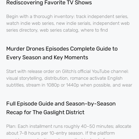
Rediscovering Favorite TV Shows
Begin with a thorough inventory: track independent series,
watch indie web series, new indie serials, independent web
series directory, web series catalog, where to find
Murder Drones Episodes Complete Guide to
Every Season and Key Moments
Start with release order on Glitch’s official YouTube channel:
visual storytelling, distribution, romance activate English
subtitles, stream in 1080p or 1440p when possible, and wear
Full Episode Guide and Season-by-Season
Recap for The Gaslight District
Plan: Each installment runs roughly 40–50 minutes; allocate
about 7–8 hours per 10-entry season. If the platform