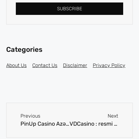
SUBSCRIBE
Categories
About Us
Contact Us
Disclaimer
Privacy Policy
Previous
Next
PinUp Casino Azərbaycan — onlayn kazino
VDCasino : resmi giriş spor bahisleri