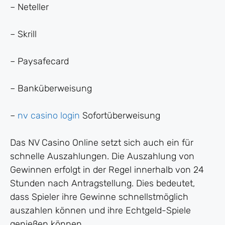
– Neteller
– Skrill
– Paysafecard
– Banküberweisung
–
nv casino login
Sofortüberweisung
Das NV Casino Online setzt sich auch ein für
schnelle Auszahlungen. Die Auszahlung von
Gewinnen erfolgt in der Regel innerhalb von 24
Stunden nach Antragstellung. Dies bedeutet,
dass Spieler ihre Gewinne schnellstmöglich
auszahlen können und ihre Echtgeld-Spiele
genießen können.