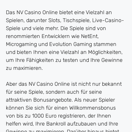
Das NV Casino Online bietet eine Vielzahl an
Spielen, darunter Slots, Tischspiele, Live-Casino-
Spiele und viele mehr. Die Spiele sind von
renommierten Entwicklern wie NetEnt,
Microgaming und Evolution Gaming stammen
und bieten Ihnen eine Vielzahl an Möglichkeiten,
um Ihre Fähigkeiten zu testen und Ihre Gewinne
zu maximieren.
Aber das NV Casino Online ist nicht nur bekannt
für seine Spiele, sondern auch für seine
attraktiven Bonusangebote. Als neuer Spieler
können Sie sich für einen Willkommensbonus
von bis zu 1000 Euro registrieren, der Ihnen
helfen wird, Ihre Bankroll aufzubauen und Ihre
Gewinne zu maximieren. Darüber hinaus bietet