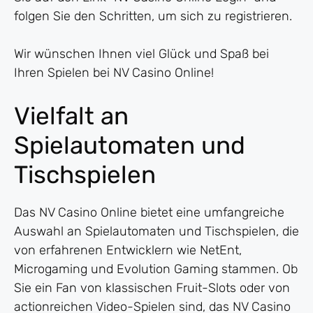
folgen Sie den Schritten, um sich zu registrieren.
Wir wünschen Ihnen viel Glück und Spaß bei
Ihren Spielen bei NV Casino Online!
Vielfalt an
Spielautomaten und
Tischspielen
Das NV Casino Online bietet eine umfangreiche
Auswahl an Spielautomaten und Tischspielen, die
von erfahrenen Entwicklern wie NetEnt,
Microgaming und Evolution Gaming stammen. Ob
Sie ein Fan von klassischen Fruit-Slots oder von
actionreichen Video-Spielen sind, das NV Casino