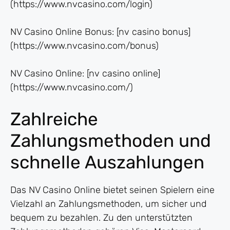
(https://www.nvcasino.com/login)
NV Casino Online Bonus: [nv casino bonus]
(https://www.nvcasino.com/bonus)
NV Casino Online: [nv casino online]
(https://www.nvcasino.com/)
Zahlreiche
Zahlungsmethoden und
schnelle Auszahlungen
Das NV Casino Online bietet seinen Spielern eine
Vielzahl an Zahlungsmethoden, um sicher und
bequem zu bezahlen. Zu den unterstützten