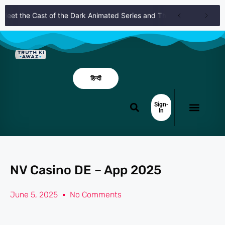
t the Cast of the Dark Animated Series and Their Roles
Catching
हिन्दी
Sign-
In
NV Casino DE – App 2025
June 5, 2025
No Comments