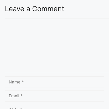
Leave a Comment