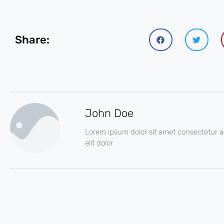
Share:
John Doe
Lorem ipsum dolor sit amet consectetur a
elit dolor