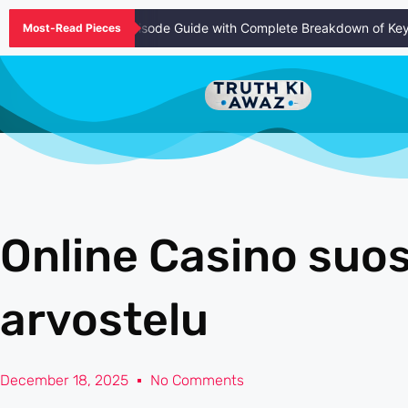
ghts of Guinevere Episode Guide with Complete Breakdown of Key
Most-Read Pieces
Online Casino suos
arvostelu
December 18, 2025
No Comments