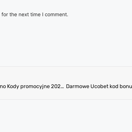
for the next time I comment.
Kasyno urządzenia hazardowe Aplikacje Roulettino Kody promocyjne 2025 w całej Google Play