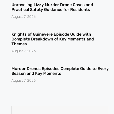
Unraveling Lizzy Murder Drone Cases and
Practical Safety Guidance for Residents
August 7, 2026
Knights of Guinevere Episode Guide with
Complete Breakdown of Key Moments and
Themes
August 7, 2026
Murder Drones Episodes Complete Guide to Every
Season and Key Moments
August 7, 2026