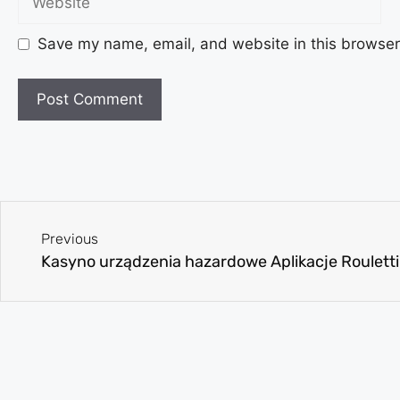
Save my name, email, and website in this browser 
Previous