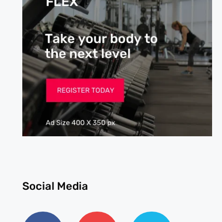
Social Media