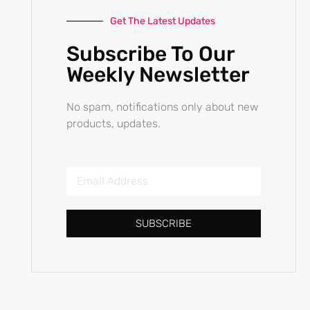
Get The Latest Updates
Subscribe To Our
Weekly Newsletter
No spam, notifications only about new
products, updates.
SUBSCRIBE