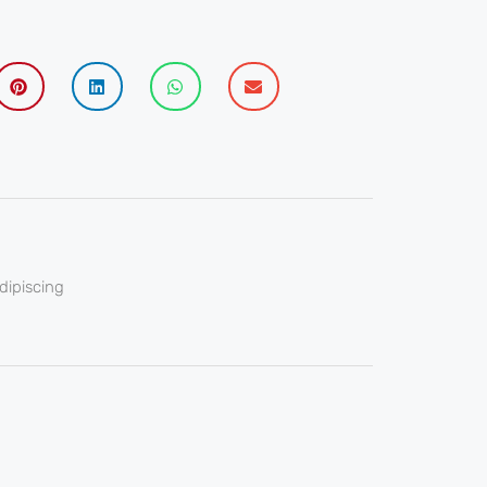
dipiscing