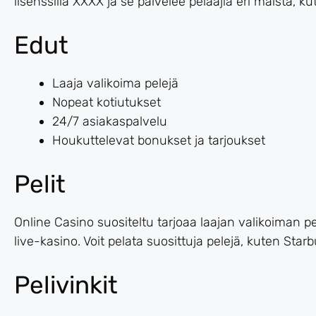
lisenssillä XXXX ja se palvelee pelaajia eri maista, k
Edut
Laaja valikoima pelejä
Nopeat kotiutukset
24/7 asiakaspalvelu
Houkuttelevat bonukset ja tarjoukset
Pelit
Online Casino suositeltu tarjoaa laajan valikoiman pel
live-kasino. Voit pelata suosittuja pelejä, kuten Star
Pelivinkit