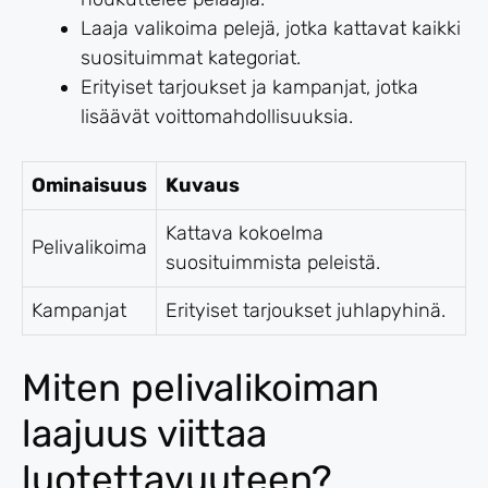
Laaja valikoima pelejä, jotka kattavat kaikki
suosituimmat kategoriat.
Erityiset tarjoukset ja kampanjat, jotka
lisäävät voittomahdollisuuksia.
Ominaisuus
Kuvaus
Kattava kokoelma
Pelivalikoima
suosituimmista peleistä.
Kampanjat
Erityiset tarjoukset juhlapyhinä.
Miten pelivalikoiman
laajuus viittaa
luotettavuuteen?