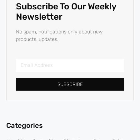
Subscribe To Our Weekly
Newsletter
No spam, notifications only about new
products, updates.
SUBSCRIBE
Categories