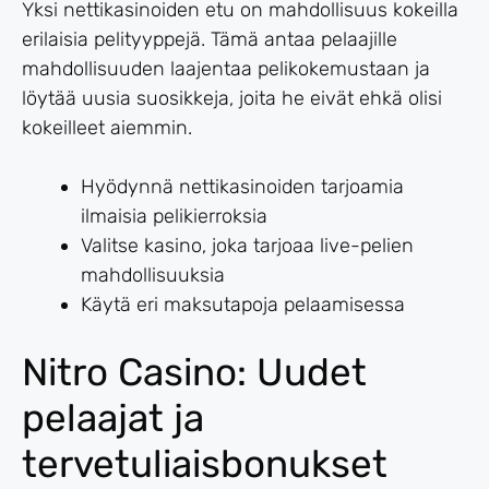
Yksi nettikasinoiden etu on mahdollisuus kokeilla
erilaisia pelityyppejä. Tämä antaa pelaajille
mahdollisuuden laajentaa pelikokemustaan ja
löytää uusia suosikkeja, joita he eivät ehkä olisi
kokeilleet aiemmin.
Hyödynnä nettikasinoiden tarjoamia
ilmaisia pelikierroksia
Valitse kasino, joka tarjoaa live-pelien
mahdollisuuksia
Käytä eri maksutapoja pelaamisessa
Nitro Casino: Uudet
pelaajat ja
tervetuliaisbonukset