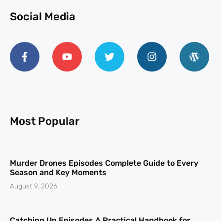
Social Media
Most Popular
Murder Drones Episodes Complete Guide to Every
Season and Key Moments
August 9, 2026
Catching Up Episodes A Practical Handbook for