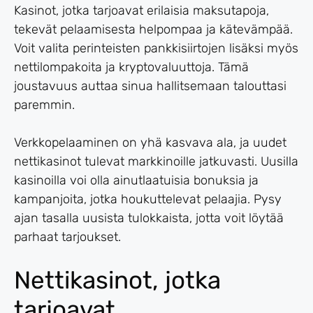
Kasinot, jotka tarjoavat erilaisia maksutapoja,
tekevät pelaamisesta helpompaa ja kätevämpää.
Voit valita perinteisten pankkisiirtojen lisäksi myös
nettilompakoita ja kryptovaluuttoja. Tämä
joustavuus auttaa sinua hallitsemaan talouttasi
paremmin.
Verkkopelaaminen on yhä kasvava ala, ja uudet
nettikasinot tulevat markkinoille jatkuvasti. Uusilla
kasinoilla voi olla ainutlaatuisia bonuksia ja
kampanjoita, jotka houkuttelevat pelaajia. Pysy
ajan tasalla uusista tulokkaista, jotta voit löytää
parhaat tarjoukset.
Nettikasinot, jotka
tarjoavat