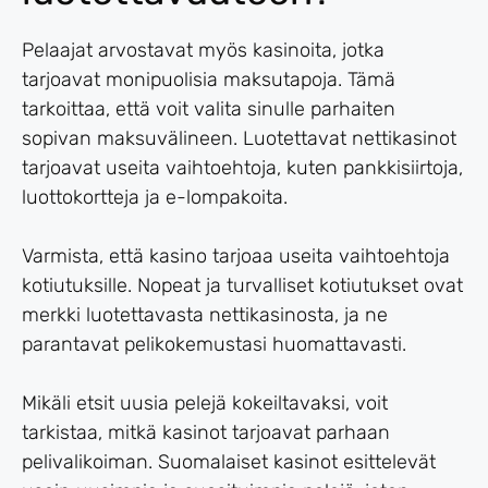
Pelaajat arvostavat myös kasinoita, jotka
tarjoavat monipuolisia maksutapoja. Tämä
tarkoittaa, että voit valita sinulle parhaiten
sopivan maksuvälineen. Luotettavat nettikasinot
tarjoavat useita vaihtoehtoja, kuten pankkisiirtoja,
luottokortteja ja e-lompakoita.
Varmista, että kasino tarjoaa useita vaihtoehtoja
kotiutuksille. Nopeat ja turvalliset kotiutukset ovat
merkki luotettavasta nettikasinosta, ja ne
parantavat pelikokemustasi huomattavasti.
Mikäli etsit uusia pelejä kokeiltavaksi, voit
tarkistaa, mitkä kasinot tarjoavat parhaan
pelivalikoiman. Suomalaiset kasinot esittelevät