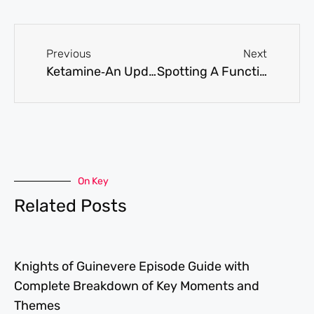
Previous
Next
Ketamine‐An Update on Its Clinical Uses and Abuses
Spotting A Functional Alcoholic: Signs To Watch Out For
On Key
Related Posts
Knights of Guinevere Episode Guide with
Complete Breakdown of Key Moments and
Themes