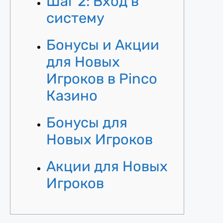
Шаг 2: Вход в
систему
Бонусы и Акции
для Новых
Игроков в Pinco
Казино
Бонусы для
Новых Игроков
Акции для Новых
Игроков