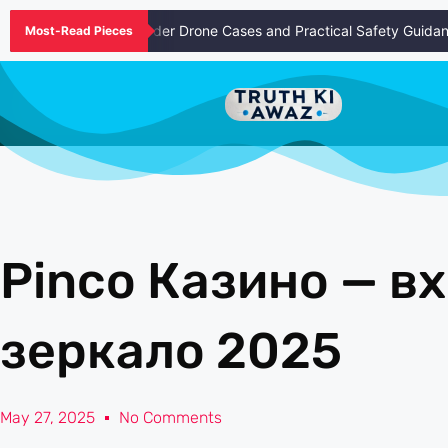
nraveling Lizzy Murder Drone Cases and Practical Safety Guidance 
Most-Read Pieces
Pinco Казино — в
зеркало 2025
May 27, 2025
No Comments