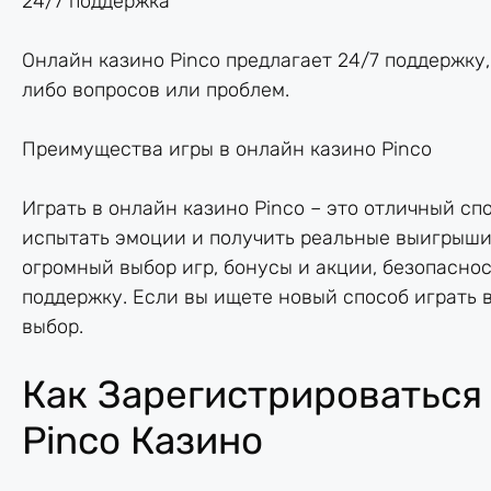
24/7 поддержка
Онлайн казино Pinco предлагает 24/7 поддержку,
либо вопросов или проблем.
Преимущества игры в онлайн казино Pinco
Играть в онлайн казино Pinco – это отличный сп
испытать эмоции и получить реальные выигрыши.
огромный выбор игр, бонусы и акции, безопаснос
поддержку. Если вы ищете новый способ играть в
выбор.
Как Зарегистрироваться 
Pinco Казино