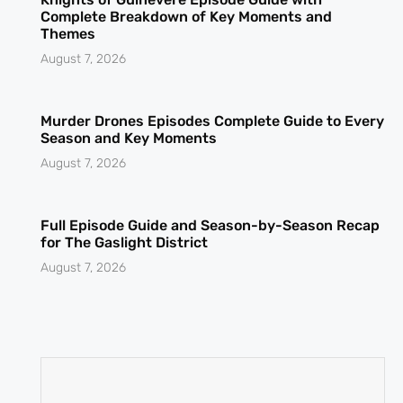
Complete Breakdown of Key Moments and
Themes
August 7, 2026
Murder Drones Episodes Complete Guide to Every
Season and Key Moments
August 7, 2026
Full Episode Guide and Season-by-Season Recap
for The Gaslight District
August 7, 2026