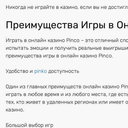
Никогда не играйте в казино, если вы не достигли
Преимущества Игры в Он
Играть в онлайн казино Pinco – это отличный сп
испытать эмоции и получить реальные выигрыши
преимущества игры в онлайн казино Pinco.
Удобство и
pinko
доступность
Один из главных преимуществ онлайн казино Pin
играть в любое время и из любого места, где ест
тех, кто живет в удаленных регионах или имеет
казино.
Большой выбор игр