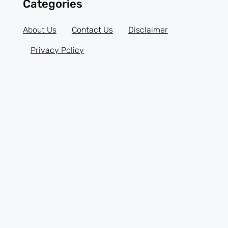
Categories
About Us
Contact Us
Disclaimer
Privacy Policy