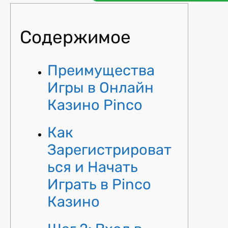
Содержимое
Преимущества
Игры в Онлайн
Казино Pinco
Как
Зарегистрироват
ься и Начать
Играть в Pinco
Казино