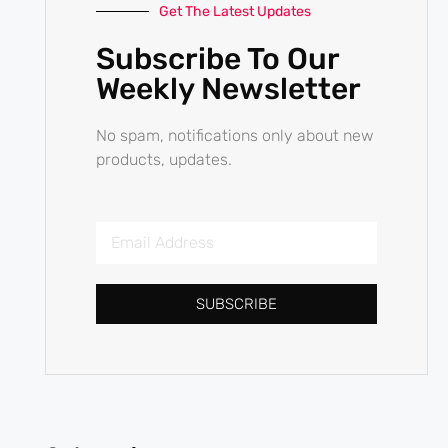
Get The Latest Updates
Subscribe To Our
Weekly Newsletter
No spam, notifications only about new
products, updates.
SUBSCRIBE