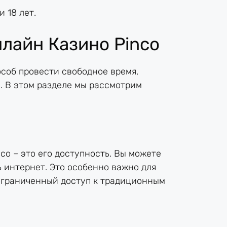
 18 лет.
лайн Казино Pinco
особ провести свободное время,
. В этом разделе мы рассмотрим
co – это его доступность. Вы можете
ь интернет. Это особенно важно для
 ограниченный доступ к традиционным