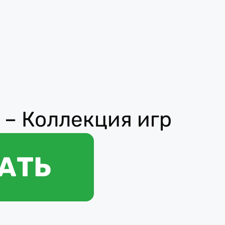
 – Коллекция игр
АТЬ