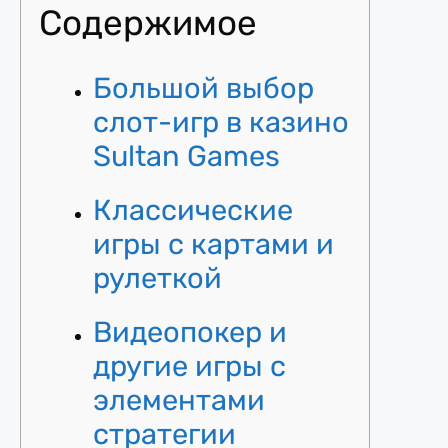
Содержимое
Большой выбор
слот-игр в казино
Sultan Games
Классические
игры с картами и
рулеткой
Видеопокер и
другие игры с
элементами
стратегии