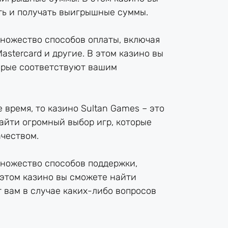
ть и получать выигрышные суммы.
множество способов оплаты, включая
astercard и другие. В этом казино вы
орые соответствуют вашим
время, то казино Sultan Games – это
айти огромный выбор игр, которые
ачеством.
множество способов поддержки,
 этом казино вы сможете найти
 вам в случае каких-либо вопросов