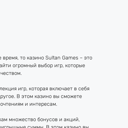
время, то казино Sultan Games – это
айти огромный выбор игр, которые
ачеством.
ллекция игр, которая включает в себя
другое. В этом казино вы сможете
почтениям и интересам.
кам множество бонусов и акций,
выигрышные суммы. В этом казино вы