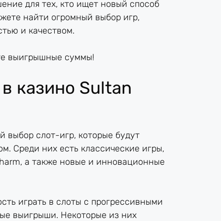
шение для тех, кто ищет новый способ
ожете найти огромный выбор игр,
стью и качеством.
те выигрышные суммы!
в казино Sultan
й выбор слот-игр, которые будут
м. Среди них есть классические игры,
s Charm, а также новые и инновационные
ость играть в слоты с прогрессивными
ные выигрыши. Некоторые из них