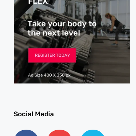
Social Media