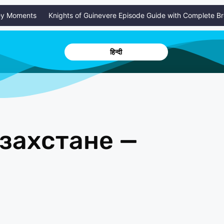
Moments
Knights of Guinevere Episode Guide with Complete Bre
हिन्दी
азахстане —