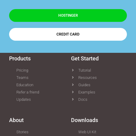
HOSTINGER
CREDIT CARD
Products
Get Started
Pricing
Tutorial
Teams
Resources
Education
Guides
Refer a friend
Examples
Updates
Docs
About
Downloads
Stories
Web UI Kit