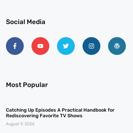
Social Media
Most Popular
Catching Up Episodes A Practical Handbook for
Rediscovering Favorite TV Shows
August 9, 2026