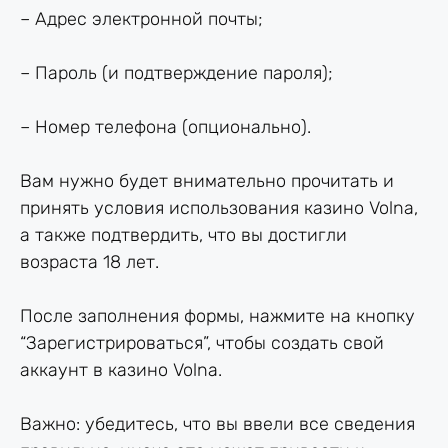
– Адрес электронной почты;
– Пароль (и подтверждение пароля);
– Номер телефона (опционально).
Вам нужно будет внимательно прочитать и
принять условия использования казино Volna,
а также подтвердить, что вы достигли
возраста 18 лет.
После заполнения формы, нажмите на кнопку
“Зарегистрироваться”, чтобы создать свой
аккаунт в казино Volna.
Важно: убедитесь, что вы ввели все сведения