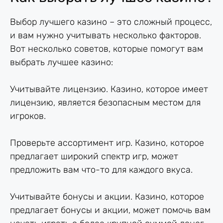
Выбор лучшего казино – это сложный процесс,
и вам нужно учитывать несколько факторов.
Вот несколько советов, которые помогут вам
выбрать лучшее казино:
Учитывайте лицензию. Казино, которое имеет
лицензию, является безопасным местом для
игроков.
Проверьте ассортимент игр. Казино, которое
предлагает широкий спектр игр, может
предложить вам что-то для каждого вкуса.
Учитывайте бонусы и акции. Казино, которое
предлагает бонусы и акции, может помочь вам