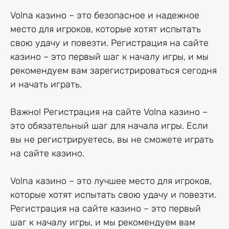
Volna казино – это безопасное и надежное
место для игроков, которые хотят испытать
свою удачу и повезти. Регистрация на сайте
казино – это первый шаг к началу игры, и мы
рекомендуем вам зарегистрироваться сегодня
и начать играть.
Важно! Регистрация на сайте Volna казино –
это обязательный шаг для начала игры. Если
вы не регистрируетесь, вы не сможете играть
на сайте казино.
Volna казино – это лучшее место для игроков,
которые хотят испытать свою удачу и повезти.
Регистрация на сайте казино – это первый
шаг к началу игры, и мы рекомендуем вам