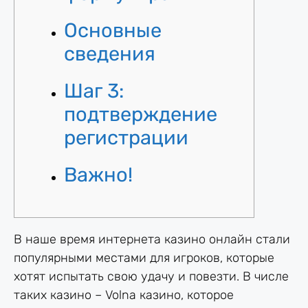
Основные
сведения
Шаг 3:
подтверждение
регистрации
Важно!
В наше время интернета казино онлайн стали
популярными местами для игроков, которые
хотят испытать свою удачу и повезти. В числе
таких казино – Volna казино, которое