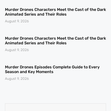
Murder Drones Characters Meet the Cast of the Dark
Animated Series and Their Roles
August 9, 2026
Murder Drones Characters Meet the Cast of the Dark
Animated Series and Their Roles
August 9, 2026
Murder Drones Episodes Complete Guide to Every
Season and Key Moments
August 9, 2026