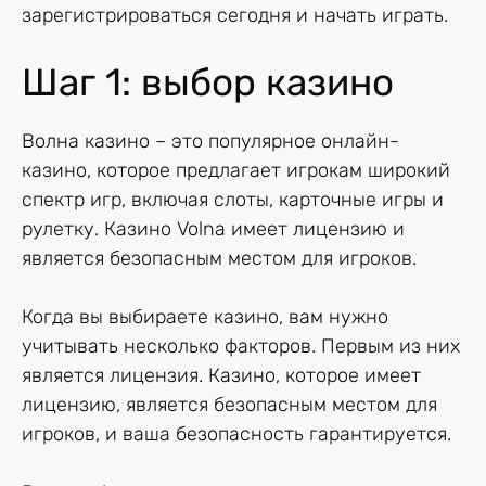
зарегистрироваться сегодня и начать играть.
Шаг 1: выбор казино
Волна казино – это популярное онлайн-
казино, которое предлагает игрокам широкий
спектр игр, включая слоты, карточные игры и
рулетку. Казино Volna имеет лицензию и
является безопасным местом для игроков.
Когда вы выбираете казино, вам нужно
учитывать несколько факторов. Первым из них
является лицензия. Казино, которое имеет
лицензию, является безопасным местом для
игроков, и ваша безопасность гарантируется.