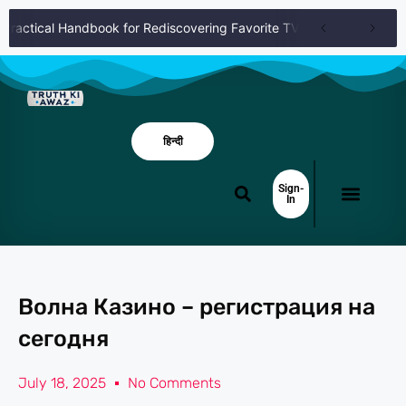
actical Handbook for Rediscovering Favorite TV Shows
Murder Dr
हिन्दी
Sign-
In
Волна Казино – регистрация на
сегодня
July 18, 2025
No Comments