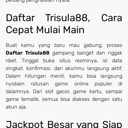
peluang penghasilan nyata.
Daftar Trisula88, Cara
Cepat Mulai Main
Buat kamu yang baru mau gabung, proses
Daftar Trisula88
gampang banget dan nggak
ribet. Tinggal buka situs resminya, isi data
singkat, konfirmasi, dan akunmu langsung aktif.
Dalam hitungan menit, kamu bisa langsung
nyobain ratusan game online populer di
dalamnya. Dari slot gacor, game kartu, sampai
game tematik, semua bisa diakses dengan satu
akun aja.
Jackpot Besar yang Siap