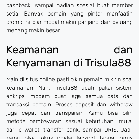
cashback, sampai hadiah spesial buat member
setia. Banyak pemain yang pintar manfaatin
promo ini biar modal makin panjang dan peluang
menang makin besar.
Keamanan dan
Kenyamanan di Trisula88
Main di situs online pasti bikin pemain mikirin soal
keamanan. Nah, Trisula88 udah pakai sistem
enkripsi modern buat jaga semua data dan
transaksi pemain. Proses deposit dan withdraw
juga cepat dan transparan. Kamu bisa pilih
metode pembayaran sesuai kebutuhan, mulai
dari e-wallet, transfer bank, sampai QRIS. Jadi,
kamu bisa fokus ngejar jackpot tanpa harus