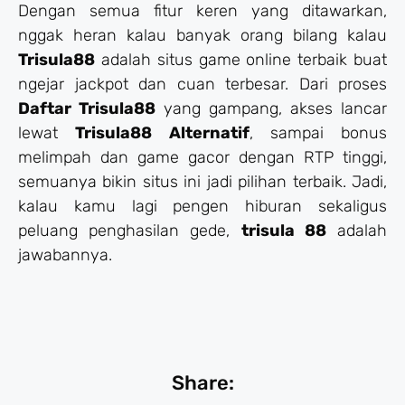
Dengan semua fitur keren yang ditawarkan,
nggak heran kalau banyak orang bilang kalau
Trisula88
adalah situs game online terbaik buat
ngejar jackpot dan cuan terbesar. Dari proses
Daftar Trisula88
yang gampang, akses lancar
lewat
Trisula88 Alternatif
, sampai bonus
melimpah dan game gacor dengan RTP tinggi,
semuanya bikin situs ini jadi pilihan terbaik. Jadi,
kalau kamu lagi pengen hiburan sekaligus
peluang penghasilan gede,
trisula 88
adalah
jawabannya.
Share: