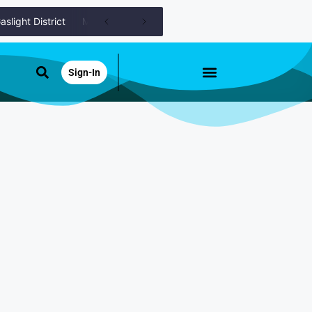
ht District
Murder Drones Characters Meet the Cast of the Dark 
Sign-In