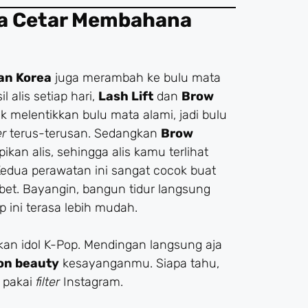
ta Cetar Membahana
an Korea
juga merambah ke bulu mata
 alis setiap hari,
Lash Lift
dan
Brow
k melentikkan bulu mata alami, jadi bulu
er
terus-terusan. Sedangkan
Brow
an alis, sehingga alis kamu terlihat
. Kedua perawatan ini sangat cocok buat
bet. Bayangin, bangun tidur langsung
up ini terasa lebih mudah.
ikan idol K-Pop. Mendingan langsung aja
on beauty
kesayanganmu. Siapa tahu,
i pakai
filter
Instagram.