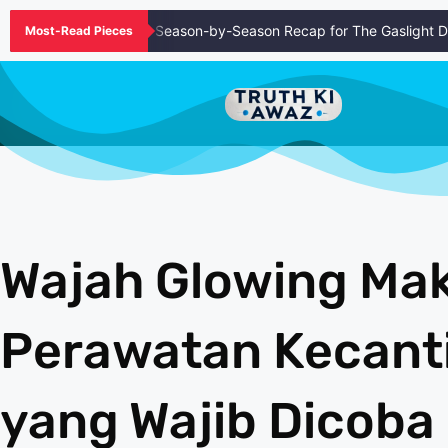
l Episode Guide and Season-by-Season Recap for The Gaslight Distri
Most-Read Pieces
Wajah Glowing Mak
Perawatan Kecant
yang Wajib Dicoba 