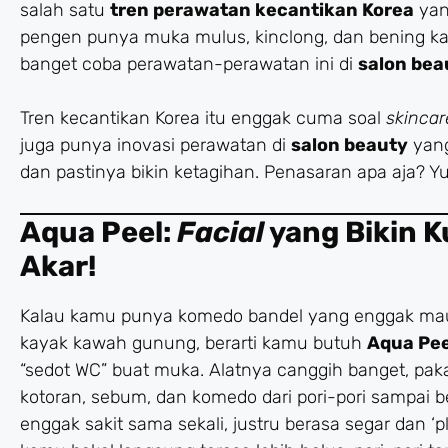
salah satu
tren perawatan kecantikan Korea
yan
pengen punya muka mulus, kinclong, dan bening kay
banget coba perawatan-perawatan ini di
salon bea
Tren kecantikan Korea itu enggak cuma soal
skincar
juga punya inovasi perawatan di
salon beauty
yang
dan pastinya bikin ketagihan. Penasaran apa aja? Yuk
Aqua Peel:
Facial
yang Bikin K
Akar!
Kalau kamu punya komedo bandel yang enggak mau
kayak kawah gunung, berarti kamu butuh
Aqua Pee
“sedot WC” buat muka. Alatnya canggih banget, pa
kotoran, sebum, dan komedo dari pori-pori sampai be
enggak sakit sama sekali, justru berasa segar dan ‘p