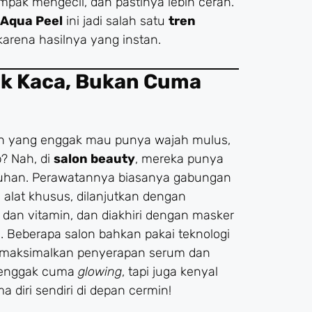
ampak mengecil, dan pastinya lebih cerah.
Aqua Peel
ini jadi salah satu
tren
karena hasilnya yang instan.
ak Kaca, Bukan Cuma
ih yang enggak mau punya wajah mulus,
? Nah, di
salon beauty
, mereka punya
han. Perawatannya biasanya gabungan
 alat khusus, dilanjutkan dengan
dan vitamin, dan diakhiri dengan masker
 Beberapa salon bahkan pakai teknologi
maksimalkan penyerapan serum dan
u enggak cuma
glowing
, tapi juga kenyal
 diri sendiri di depan cermin!