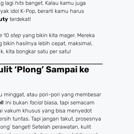
g lagi
hits
banget. Kalau kamu juga
ak idol K-Pop, berarti kamu harus
uty
terdekat!
e
10
step
yang bikin kita mager. Mereka
 bikin hasilnya lebih cepat, maksimal,
, kita bongkar satu per satu!
ulit ‘Plong’ Sampai ke
 minggat, atau pori-pori yang membesar
l
! Ini bukan
facial
biasa, tapi semacam
kai vakum khusus yang bisa menyedot
rsih tuntas. Tapi jangan takut, prosesnya
long’ banget! Setelah perawatan, kulit