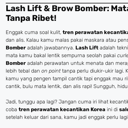
Lash Lift & Brow Bomber: Ma
Tanpa Ribet!
Enggak cuma soal kulit,
tren perawatan kecantik
dan alis. Kalau kamu malas pakai maskara atau pensil
Bomber
adalah jawabannya.
Lash Lift
adalah tekni
mata kamu bakal lentik sempurna seolah pakai
curl
Bomber
adalah perawatan untuk menata dan merapik
lebih tebal dan
on point
tanpa perlu diukir-ukir lagi
kamu yang pengen tampil cantik tapi enggak mau ri
cantik, bulu mata lentik, dan alis rapi! Sungguh, hid
Jadi, tunggu apa lagi? Jangan cuma iri lihat kecant
coba
tren perawatan kecantikan Korea
ini di
sal
setelah keluar dari sana, kamu jadi enggak perlu lag