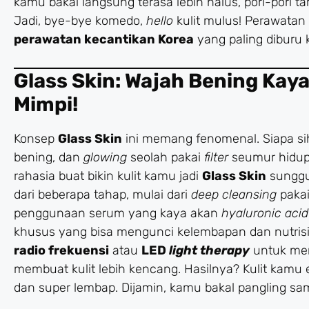
kamu bakal langsung terasa lebih halus, pori-pori t
Jadi, bye-bye komedo,
hello
kulit mulus! Perawatan
perawatan kecantikan Korea
yang paling diburu 
Glass Skin: Wajah Bening Kay
Mimpi!
Konsep
Glass Skin
ini memang fenomenal. Siapa s
bening, dan
glowing
seolah pakai
filter
seumur hidup
rahasia buat bikin kulit kamu jadi
Glass Skin
sunggu
dari beberapa tahap, mulai dari
deep cleansing
pakai
penggunaan serum yang kaya akan
hyaluronic acid
khusus yang bisa mengunci kelembapan dan nutrisi.
radio frekuensi
atau
LED
light therapy
untuk me
membuat kulit lebih kencang. Hasilnya? Kulit kam
dan super lembap. Dijamin, kamu bakal pangling sama