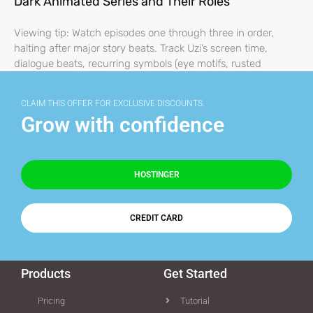
Dark Animated Series and Their Roles
Viewing tip: Watch episodes one through three in order,
halting after major story beats. Track Uzi’s screen time,
dialogue beats, recurring symbols (eye motifs, rusted
CLAIM THIS OFFER FOR EXCLUSIVE DISCOUNTS.
Grow with confidence
HOSTINGER
CREDIT CARD
Products
Get Started
Pricing
Tutorial