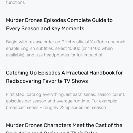
functions
Murder Drones Episodes Complete Guide to
Every Season and Key Moments
Begin with release order on Glitch’s official YouTube channel:
enable English subtitles, select 1080p (or 1440p when
available), and use headphones for full impact of
Catching Up Episodes A Practical Handbook for
Rediscovering Favorite TV Shows
First step: catalog everything: list each series, season count,
episodes per season and average runtime. For example:
broadcast series – roughly 22 episodes per season
Murder Drones Characters Meet the Cast of the