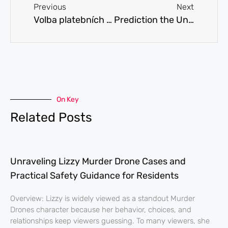
Previous
Next
Volba platebních metod roste: Spinit Casino doplňuje bankovní příležitosti v České republice
Prediction the Unforecastable: A Type Study of View Prediction in the 2022 Brazilian Presidential Election
On Key
Related Posts
Unraveling Lizzy Murder Drone Cases and
Practical Safety Guidance for Residents
Overview: Lizzy is widely viewed as a standout Murder
Drones character because her behavior, choices, and
relationships keep viewers guessing. To many viewers, she