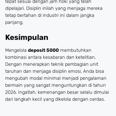
tepat sesuai dengan jam hoki yang telah
dipelajari. Disiplin inilah yang menjaga mereka
tetap bertahan di industri ini dalam jangka
panjang.
Kesimpulan
Mengelola
deposit 5000
membutuhkan
kombinasi antara kesabaran dan ketelitian.
Dengan menerapkan teknik pembagian unit
taruhan dan menjaga disiplin emosi, Anda bisa
mengubah modal minimal menjadi pengalaman
bermain yang sangat menguntungkan di tahun
2026. Ingatlah, kemenangan besar selalu dimulai
dari langkah kecil yang dikelola dengan cerdas.