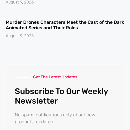
August 9, 2026
Murder Drones Characters Meet the Cast of the Dark
Animated Series and Their Roles
August 9, 2026
Get The Latest Updates
Subscribe To Our Weekly
Newsletter
No spam, notifications only about new
products, updates.