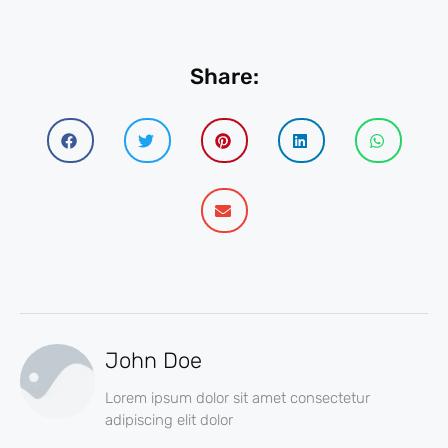
Share:
John Doe
Lorem ipsum dolor sit amet consectetur
adipiscing elit dolor