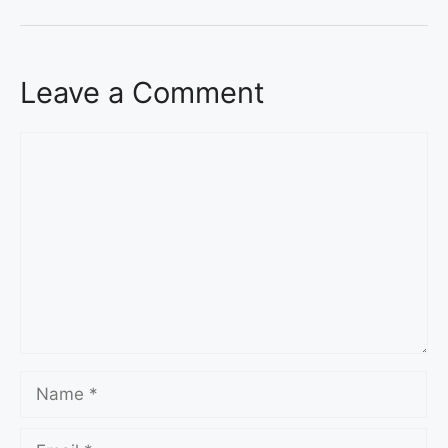
Leave a Comment