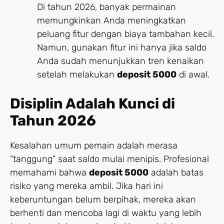
Di tahun 2026, banyak permainan
memungkinkan Anda meningkatkan
peluang fitur dengan biaya tambahan kecil.
Namun, gunakan fitur ini hanya jika saldo
Anda sudah menunjukkan tren kenaikan
setelah melakukan
deposit 5000
di awal.
Disiplin Adalah Kunci di
Tahun 2026
Kesalahan umum pemain adalah merasa
“tanggung” saat saldo mulai menipis. Profesional
memahami bahwa
deposit 5000
adalah batas
risiko yang mereka ambil. Jika hari ini
keberuntungan belum berpihak, mereka akan
berhenti dan mencoba lagi di waktu yang lebih