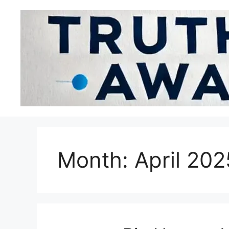
Month:
April 202