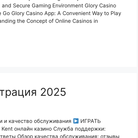
e and Secure Gaming Environment Glory Casino
 Go Glory Casino App: A Convenient Way to Play
nding the Concept of Online Casinos in
страция 2025
ки и качество обслуживания
ИГРАТЬ
Kent онлайн казино Служба поддержки:
ответы Обзор качества обслуживания: отзывы