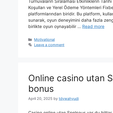
Turnuvaların Sıralaması Etkinliklerin Tarih
Koşulları ve Yerel Ödeme Yöntemleri Fixbe
platformlarından biridir. Bu platform, kullan
sunarak, oyun deneyimini daha fazla zenginl
birlikte oyun oynayabilir …
Read more
Motivational
Leave a comment
Online casino utan
bonus
April 20, 2025
by
tdywahyudi
Casino online utan Spelpaus var du hittar