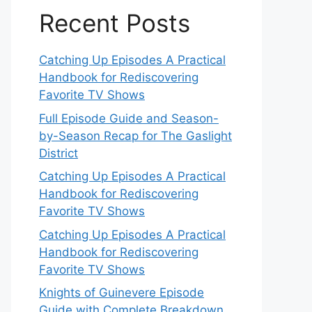
Recent Posts
Catching Up Episodes A Practical
Handbook for Rediscovering
Favorite TV Shows
Full Episode Guide and Season-
by-Season Recap for The Gaslight
District
Catching Up Episodes A Practical
Handbook for Rediscovering
Favorite TV Shows
Catching Up Episodes A Practical
Handbook for Rediscovering
Favorite TV Shows
Knights of Guinevere Episode
Guide with Complete Breakdown