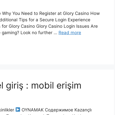
hy You Need to Register at Glory Casino How
ditional Tips for a Secure Login Experience
for Glory Casino Glory Casino Login Issues Are
ine gaming? Look no further …
Read more
giriş : mobil erişim
inlikler
OYNAMAK Содержимое Kazançlı