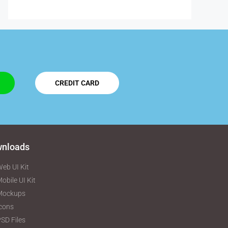
CREDIT CARD
nloads
eb UI Kit
obile UI Kit
Mockups
cons
SD Files