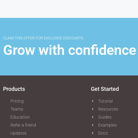
CLAIM THIS OFFER FOR EXCLUSIVE DISCOUNTS.
Grow with confidence
Products
Get Started
Pricing
Tutorial
Teams
Resources
Education
Guides
Refer a friend
Examples
Updates
Docs