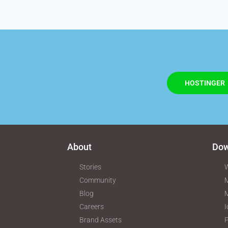
HOSTINGER
About
Dow
Stories
W
Community
M
Blog
Careers
I
Brand Assets
P